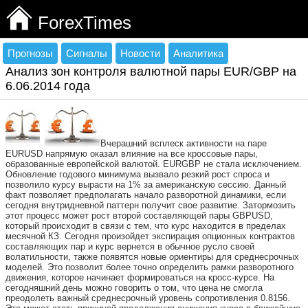
ForexTimes
Прогнозы
Сигналы
Новости
Аналитика
Анализ зон контроля валютной пары EUR/GBP на
6.06.2014 года
Вчерашний всплеск активности на паре
EURUSD напрямую оказал влияние на все кроссовые пары,
образованные европейской валютой. EURGBP не стала исключением.
Обновление годового минимума вызвало резкий рост спроса и
позволило курсу вырасти на 1% за американскую сессию. Данный
факт позволяет предполагать начало разворотной динамики, если
сегодня внутридневной паттерн получит свое развитие. Затормозить
этот процесс может рост второй составляющей пары GBPUSD,
который происходит в связи с тем, что курс находится в пределах
месячной КЗ. Сегодня произойдет экспирация опционных контрактов
составляющих пар и курс вернется в обычное русло своей
волатильности, также появятся новые ориентиры для среднесрочных
моделей. Это позволит более точно определить рамки разворотного
движения, которое начинает формироваться на кросс-курсе. На
сегодняшний день можно говорить о том, что цена не смогла
преодолеть важный среднесрочный уровень сопротивления 0.8156.