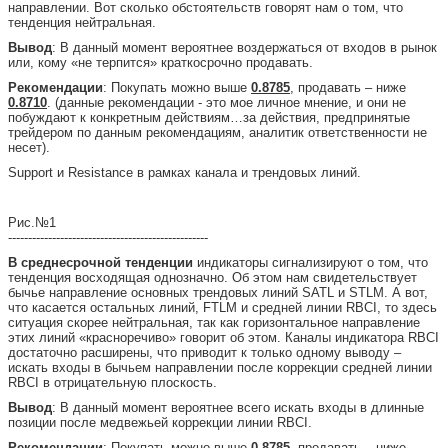
направлении. Вот сколько обстоятельств говорят нам о том, что
тенденция нейтральная.
Вывод
: В данный момент вероятнее воздержаться от входов в рынок
или, кому «не терпится» краткосрочно продавать.
Рекомендации
: Покупать можно выше
0.8785
, продавать – ниже
0.8710
. (данные рекомендации - это мое личное мнение, и они не
побуждают к конкретным действиям…за действия, предпринятые
трейдером по данным рекомендациям, аналитик ответственности не
несет).
Support и Resistance в рамках канала и трендовых линий.
Рис.№1
--------------------------------------------------
В среднесрочной тенденции
индикаторы сигнализируют о том, что
тенденция восходящая однозначно. Об этом нам свидетельствует
бычье направление основных трендовых линий SATL и STLM. А вот,
что касается остальных линий, FTLM и средней линии RBCI, то здесь
ситуация скорее нейтральная, так как горизонтальное направление
этих линий «красноречиво» говорит об этом. Каналы индикатора RBCI
достаточно расширены, что приводит к только одному выводу –
искать входы в бычьем направлении после коррекции средней линии
RBCI в отрицательную плоскость.
Вывод
: В данный момент вероятнее всего искать входы в длинные
позиции после медвежьей коррекции линии RBCI.
Рекомендации
: Покупать можно выше
0.8785
, продавать – ниже