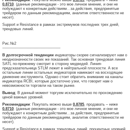
0.8710
. (данные рекомендации - это мое личное мнение, и они не
побуждают к конкретным действиям…за действия, предпринятые
трейдером по данным рекомендациям, аналитик ответственности не
несет).
Support и Resistance в рамках экстремумов последних трех дней,
трендовых линий.
Рис.№2
--------------------------------------------------
В долгосрочной тенденции
индикаторы скорее сигнализируют нам о
неоднозначности своих же показаний. Так основная трендовая линия
SATL по-прежнему смотрит в сторону медведей. Линия-
предсказательница STLM лежит в нейтральной плоскости. А все
остальные линии остальных индикаторов намекают на восходящее
движение инструмента. Однако стоит обратить внимание на каналы
индикатора RCBI, которые достаточно узки, что говорит нам о
невозможности торговли на таком рынке.
Вывод
: В данный момент торгуем исключительно по прохождению
ценой важных уровней.
Рекомендации
: Покупать можно выше
0.8785
, продавать – ниже
0.8710
. (данные рекомендации - это мое личное мнение, и они не
побуждают к конкретным действиям…за действия, предпринятые
трейдером по данным рекомендациям, аналитик ответственности не
несет).
Support и Resistance в рамках трендовых линий, процентных уровней