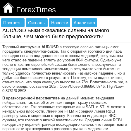
ForexTimes
Прогнозы
Сигналы
Новости
Аналитика
AUD/USD Быки оказались сильны на много
больше, чем можно было предположить!
Торговый инструмент
AUD/USD
в торговую сессию пятницы смог
порадовать спекулянтов-быков. Так с открытия торгового дня пара
очевидно попала под давление со стороны медведей, результатом
чего стало ее падение вплоть до уровня 86-й фигуры. Однако уже
после открытия европейской сессии быки словно «проснулись», и
тенденция поменялась моментально, в результате чего быкам не
только удалось полностью нивелировать «азиатское падение», но и
добиться более весомого результата. Поэтому, если подвести итог,
станет ясно, что пара очевидно выросла на 78п. Волатильность же, в
свою очередь, составила 163п. Open/Close-0.8668/0.8746. High/Low-
0.8761/0.8598.
В краткосрочной перспективе
на данный момент, тенденция
нейтральная, так как об этом нам говорят сразу несколько
обстоятельств. Так основные трендовые лини SATL и STLM лежат в
нейтральной плоскости. Линии же FTLM и средняя линия RBCI
развернулись в медвежью сторону. Каналы на индикаторе RBCI
сужены, что говорит о низкой волатильности. Средняя линия RCBI
находится у верхней границы восходящего канала, что говорит нам о
вероятности краткосрочного разворота рынка в медвежьем