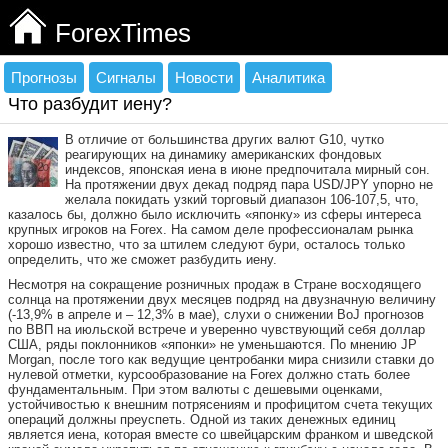
ForexTimes
Прогнозы
Сигналы
Новости
Аналитика
Что разбудит иену?
В отличие от большинства других валют G10, чутко
реагирующих на динамику американских фондовых
индексов, японская иена в июне предпочитала мирный сон.
На протяжении двух декад подряд пара USD/JPY упорно не
желала покидать узкий торговый диапазон 106-107,5, что,
казалось бы, должно было исключить «японку» из сферы интереса
крупных игроков на Forex. На самом деле профессионалам рынка
хорошо известно, что за штилем следуют бури, осталось только
определить, что же сможет разбудить иену.
Несмотря на сокращение розничных продаж в Стране восходящего
солнца на протяжении двух месяцев подряд на двузначную величину
(-13,9% в апреле и – 12,3% в мае), слухи о снижении BoJ прогнозов
по ВВП на июльской встрече и уверенно чувствующий себя доллар
США, ряды поклонников «японки» не уменьшаются. По мнению JP
Morgan, после того как ведущие центробанки мира снизили ставки до
нулевой отметки, курсообразование на Forex должно стать более
фундаментальным. При этом валюты с дешевыми оценками,
устойчивостью к внешним потрясениям и профицитом счета текущих
операций должны преуспеть. Одной из таких денежных единиц
является иена, которая вместе со швейцарским франком и шведской