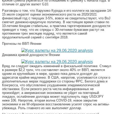
кроной сумела укрепиться по отношению к гринбэку с начала года. В
отличие от других валют G10.
Разговоры о том, что Харухико Курода и его коллеги на заседании 14-
15 июля сократят оценки экономического роста на 2020/2021
финансовый год с текущих 3-5%, вовсе не свидетельствуют, что BoJ
смягчит денежно-кредитную политику. В настоящее время ставки по
10-летним бондам стабильны, а практика таргетирования доходности
приводит к тому, что их спреды с 30-летними бумагами растут на
протяжении трех месяцев подряд, что является самой
продолжительной серией с сентября 2018.
Прогнозы по ВВП Японии
Динамика кривой доходности Японии
Вряд ли следует ожидать изменений в фискальной политике. Стимул
в размере $2,2 трлн, что составляет около 40% от ВВП, является
одним из крупнейших в мире, однако пока деньги доходят до
адресатов крайне медленно. В США, напротив, усиливаются слухи о
дополнительных мерах поддержки со стороны ФРС, Белого дома и
Конгресса, что обусловлено ухудшением эпидемиологической
обстановки. Если резкого роста числа инфицированных не
произойдет, а американская экономика не уйдет на повторный
локдаун, ослабление доллара может подтолкнуть пару USD/JPY
ниже 106. Напротив, вторая волна COVID-19, новое закрытие
экономики и ее W-образное восстановление усилят спрос на активы-
убежища. Роль главного из них выполняет доллар.