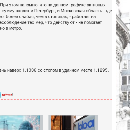
 При этом напомню, что на данном графике активных
 сумму входит и Петербург, и Московская область - где
 более слабая, чем в столицах, - работает на
есоблюдение тех мер, что действуют - не помогает
но в метро.
ень наверх 1.1338 со стопом в удачном месте 1.1295.
twitter
!