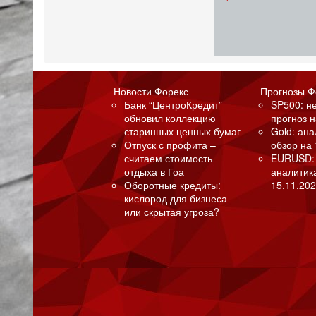
Новости Форекс
Прогнозы Ф
Банк “ЦентроКредит”
SP500: н
обновил коллекцию
прогноз н
старинных ценных бумаг
Gold: ан
Отпуск с профита –
обзор на 
считаем стоимость
EURUSD:
отдыха в Гоа
аналитик
Оборотные кредиты:
15.11.202
кислород для бизнеса
или скрытая угроза?