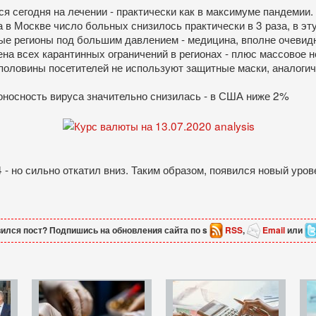
 сегодня на лечении - практически как в максимуме пандемии.
 в Москве число больных снизилось практически в 3 раза, в эту
е регионы под большим давлением - медицина, вполне очевидно,
ена всех карантинных ограничений в регионах - плюс массовое н
 половины посетителей не используют защитные маски, аналогич
тоносность вируса значительно снизилась - в США ниже 2%
- но сильно откатил вниз. Таким образом, появился новый уров
ился пост? Подпишись на обновления сайта по s
RSS
,
Email
или