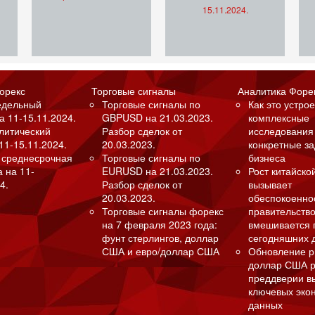
15.11.2024.
орекс
Торговые сигналы
Аналитика Форе
едельный
Торговые сигналы по
Как это устрое
а 11-15.11.2024.
GBPUSD на 21.03.2023.
комплексные
алитический
Разбор сделок от
исследования
11-15.11.2024.
20.03.2023.
конкретные з
 среднесрочная
Торговые сигналы по
бизнеса
а на 11-
EURUSD на 21.03.2023.
Рост китайско
4.
Разбор сделок от
вызывает
20.03.2023.
обеспокоенно
Торговые сигналы форекс
правительство
на 7 февраля 2023 года:
вмешивается 
фунт стерлингов, доллар
сегодняшних 
США и евро/доллар США
Обновление р
доллар США р
преддверии в
ключевых эко
данных