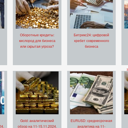
Оборотные кредиты:
Битрикс24: цифровой
кислород для бизнеса
хребет современного
или скрытая угроза?
бизнеса
Gold: аналитический
EURUSD: среднесрочная
24.
обзор на 11-15.11.2024.
аналитика на 11-