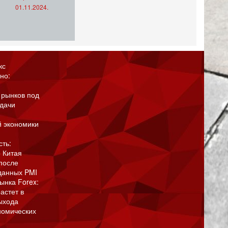
01.11.2024.
кс
но:
 рынков под
адачи
й экономики
сть:
 Китая
после
данных PMI
ынка Forex:
астет в
ыхода
номических