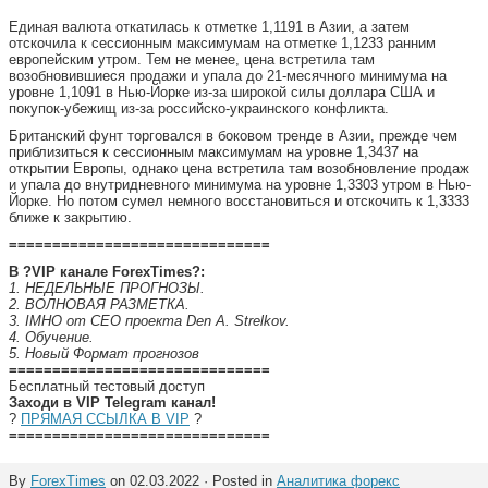
Единая валюта откатилась к отметке 1,1191 в Азии, а затем
отскочила к сессионным максимумам на отметке 1,1233 ранним
европейским утром. Тем не менее, цена встретила там
возобновившиеся продажи и упала до 21-месячного минимума на
уровне 1,1091 в Нью-Йорке из-за широкой силы доллара США и
покупок-убежищ из-за российско-украинского конфликта.
Британский фунт торговался в боковом тренде в Азии, прежде чем
приблизиться к сессионным максимумам на уровне 1,3437 на
открытии Европы, однако цена встретила там возобновление продаж
и упала до внутридневного минимума на уровне 1,3303 утром в Нью-
Йорке. Но потом сумел немного восстановиться и отскочить к 1,3333
ближе к закрытию.
==============================
В ?VIP канале ForexTimes?:
1. НЕДЕЛЬНЫЕ ПРОГНОЗЫ.
2. ВОЛНОВАЯ РАЗМЕТКА.
3. IMHO от СEO проекта Den A. Strelkov.
4. Обучение.
5. Новый Формат прогнозов
==============================
Бесплатный тестовый доступ
Заходи в VIP Telegram канал!
?
ПРЯМАЯ ССЫЛКА В VIP
?
==============================
By
ForexTimes
on 02.03.2022 · Posted in
Аналитика форекс