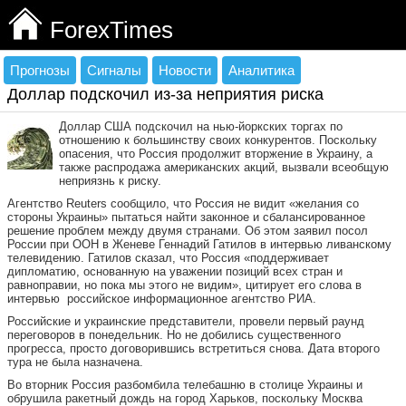
ForexTimes
Прогнозы
Сигналы
Новости
Аналитика
Доллар подскочил из-за неприятия риска
Доллар США подскочил на нью-йоркских торгах по
отношению к большинству своих конкурентов. Поскольку
опасения, что Россия продолжит вторжение в Украину, а
также распродажа американских акций, вызвали всеобщую
неприязнь к риску.
Агентство Reuters сообщило, что Россия не видит «желания со
стороны Украины» пытаться найти законное и сбалансированное
решение проблем между двумя странами. Об этом заявил посол
России при ООН в Женеве Геннадий Гатилов в интервью ливанскому
телевидению. Гатилов сказал, что Россия «поддерживает
дипломатию, основанную на уважении позиций всех стран и
равноправии, но пока мы этого не видим», цитирует его слова в
интервью российское информационное агентство РИА.
Российские и украинские представители, провели первый раунд
переговоров в понедельник. Но не добились существенного
прогресса, просто договорившись встретиться снова. Дата второго
тура не была назначена.
Во вторник Россия разбомбила телебашню в столице Украины и
обрушила ракетный дождь на город Харьков, поскольку Москва