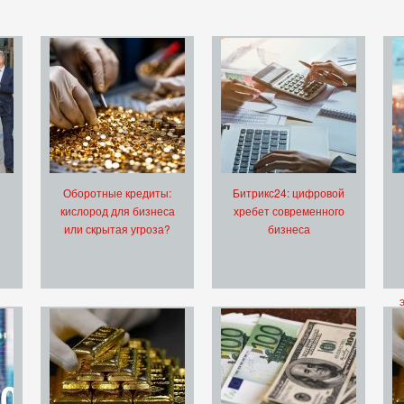
Оборотные кредиты:
Битрикс24: цифровой
кислород для бизнеса
хребет современного
или скрытая угроза?
бизнеса