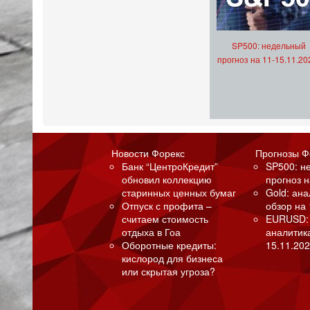
SP500: недельный
прогноз на 11-15.11.20
Новости Форекс
Прогнозы Ф
Банк “ЦентроКредит”
SP500: н
обновил коллекцию
прогноз н
старинных ценных бумаг
Gold: ан
Отпуск с профита –
обзор на 
считаем стоимость
EURUSD:
отдыха в Гоа
аналитик
Оборотные кредиты:
15.11.202
кислород для бизнеса
или скрытая угроза?