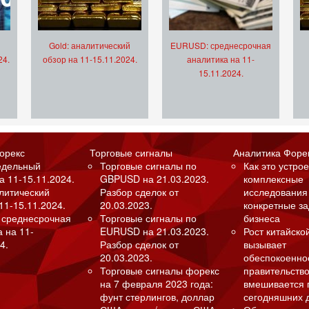
Gold: аналитический
EURUSD: среднесрочная
24.
обзор на 11-15.11.2024.
аналитика на 11-
15.11.2024.
орекс
Торговые сигналы
Аналитика Форе
едельный
Торговые сигналы по
Как это устрое
а 11-15.11.2024.
GBPUSD на 21.03.2023.
комплексные
алитический
Разбор сделок от
исследования
11-15.11.2024.
20.03.2023.
конкретные з
 среднесрочная
Торговые сигналы по
бизнеса
а на 11-
EURUSD на 21.03.2023.
Рост китайско
4.
Разбор сделок от
вызывает
20.03.2023.
обеспокоенно
Торговые сигналы форекс
правительство
на 7 февраля 2023 года:
вмешивается 
фунт стерлингов, доллар
сегодняшних 