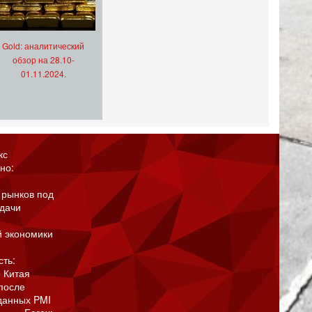
Gold: аналитический
обзор на 28.10-
01.11.2024.
кс
но:
 рынков под
адачи
й экономики
сть:
 Китая
после
данных PMI