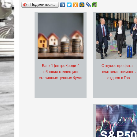
Поделиться…
Банк “ЦентроКредит”
Отпуск с профита –
обновил коллекцию
считаем стоимость
старинных ценных бумаг
отдыха в Гоа