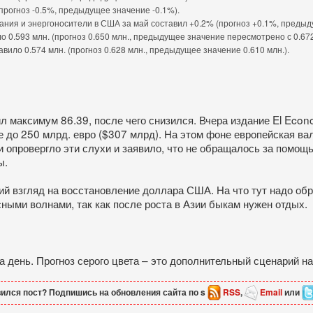
прогноз -0.5%, предыдущее значение -0.1%).
ания и энергоносители в США за май составил +0.2% (прогноз +0.1%, предыд
 0.593 млн. (прогноз 0.650 млн., предыдущее значение пересмотрено с 0.672 
ило 0.574 млн. (прогноз 0.628 млн., предыдущее значение 0.610 млн.).
максимум 86.39, после чего снизился. Вчера издание El Eco
 до 250 млрд. евро ($307 млрд). На этом фоне европейская ва
 опровергло эти слухи и заявило, что не обращалось за помощь
ы.
згляд на восстановление доллара США. На что тут надо обрати
ными волнами, так как после роста в Азии быкам нужен отдых.
ень. Прогноз серого цвета – это дополнительный сценарий на 
ился пост? Подпишись на обновления сайта по s
RSS
,
Email
или