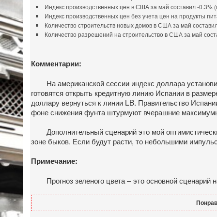
Индекс производственных цен в США за май составил -0.3% (
Индекс производственных цен без учета цен на продукты пит
Количество строительств новых домов в США за май составило
Количество разрешений на строительство в США за май состав
Комментарии:
На американской сессии индекс доллара установил 
готовятся открыть кредитную линию Испании в размере
доллару вернуться к линии LB. Правительство Испании
фоне снижения фунта штурмуют вчерашние максимум
Дополнительный сценарий это мой оптимистический в
зоне быков. Если будут расти, то небольшими импульс
Примечание:
Прогноз зеленого цвета – это основной сценарий на д
Понрав