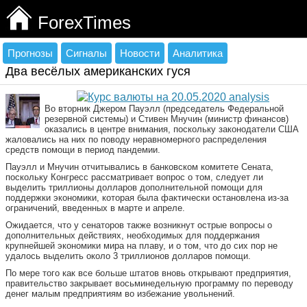
ForexTimes
Прогнозы
Сигналы
Новости
Аналитика
Два весёлых американских гуся
Во вторник Джером Пауэлл (председатель Федеральной
резервной системы) и Стивен Мнучин (министр финансов)
оказались в центре внимания, поскольку законодатели США
жаловались на них по поводу неравномерного распределения
средств помощи в период пандемии.
Пауэлл и Мнучин отчитывались в банковском комитете Сената,
поскольку Конгресс рассматривает вопрос о том, следует ли
выделить триллионы долларов дополнительной помощи для
поддержки экономики, которая была фактически остановлена из-за
ограничений, введенных в марте и апреле.
Ожидается, что у сенаторов также возникнут острые вопросы о
дополнительных действиях, необходимых для поддержания
крупнейшей экономики мира на плаву, и о том, что до сих пор не
удалось выделить около 3 триллионов долларов помощи.
По мере того как все больше штатов вновь открывают предприятия,
правительство закрывает восьминедельную программу по переводу
денег малым предприятиям во избежание увольнений.