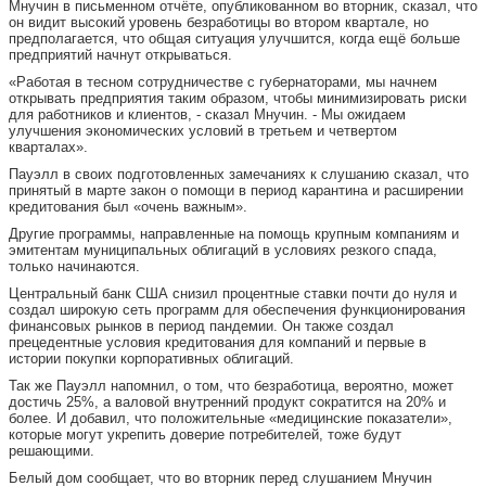
Мнучин в письменном отчёте, опубликованном во вторник, сказал, что
он видит высокий уровень безработицы во втором квартале, но
предполагается, что общая ситуация улучшится, когда ещё больше
предприятий начнут открываться.
«Работая в тесном сотрудничестве с губернаторами, мы начнем
открывать предприятия таким образом, чтобы минимизировать риски
для работников и клиентов, - сказал Мнучин. - Мы ожидаем
улучшения экономических условий в третьем и четвертом
кварталах».
Пауэлл в своих подготовленных замечаниях к слушанию сказал, что
принятый в марте закон о помощи в период карантина и расширении
кредитования был «очень важным».
Другие программы, направленные на помощь крупным компаниям и
эмитентам муниципальных облигаций в условиях резкого спада,
только начинаются.
Центральный банк США снизил процентные ставки почти до нуля и
создал широкую сеть программ для обеспечения функционирования
финансовых рынков в период пандемии. Он также создал
прецедентные условия кредитования для компаний и первые в
истории покупки корпоративных облигаций.
Так же Пауэлл напомнил, о том, что безработица, вероятно, может
достичь 25%, а валовой внутренний продукт сократится на 20% и
более. И добавил, что положительные «медицинские показатели»,
которые могут укрепить доверие потребителей, тоже будут
решающими.
Белый дом сообщает, что во вторник перед слушанием Мнучин