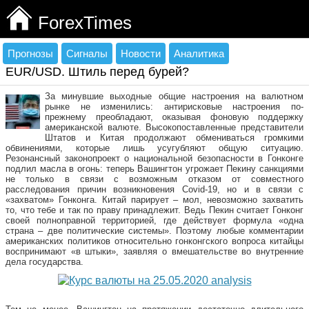
ForexTimes
Прогнозы
Сигналы
Новости
Аналитика
EUR/USD. Штиль перед бурей?
За минувшие выходные общие настроения на валютном
рынке не изменились: антирисковые настроения по-
прежнему преобладают, оказывая фоновую поддержку
американской валюте. Высокопоставленные представители
Штатов и Китая продолжают обмениваться громкими
обвинениями, которые лишь усугубляют общую ситуацию.
Резонансный законопроект о национальной безопасности в Гонконге
подлил масла в огонь: теперь Вашингтон угрожает Пекину санкциями
не только в связи с возможным отказом от совместного
расследования причин возникновения Covid-19, но и в связи с
«захватом» Гонконга. Китай парирует – мол, невозможно захватить
то, что тебе и так по праву принадлежит. Ведь Пекин считает Гонконг
своей полноправной территорией, где действует формула «одна
страна – две политические системы». Поэтому любые комментарии
американских политиков относительно гонконгского вопроса китайцы
воспринимают «в штыки», заявляя о вмешательстве во внутренние
дела государства.