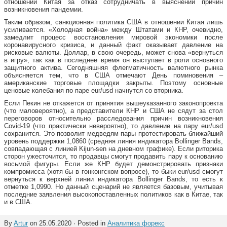
отношении Китая за отказ сотрудничать в выяснении причин
возникновения пандемии.
Таким образом, санкционная политика США в отношении Китая лишь
усиливается. «Холодная война» между Штатами и КНР, очевидно,
замедлит процесс восстановления мировой экономики после
коронавирусного кризиса, и данный факт оказывает давление на
рисковые валюты. Доллар, в свою очередь, может снова «вернуться
в игру», так как в последнее время он выступает в роли основного
защитного актива. Сегодняшняя флегматичность валютного рынка
объясняется тем, что в США отмечают День поминовения –
американские торговые площадки закрыты. Поэтому основные
ценовые колебания по паре eur/usd начнутся со вторника.
Если Пекин не откажется от принятия вышеуказанного законопроекта
(что маловероятно), а представители КНР и США не сядут за стол
переговоров относительно расследования причин возникновения
Covid-19 (что практически невероятно), то давление на пару eur/usd
сохранится. Это позволит медведям пары протестировать ближайший
уровень поддержки 1,0860 (средняя линия индикатора Bollinger Bands,
совпадающая с линией Kijun-sen на дневном графике). Если риторика
сторон ужесточится, то продавцы смогут продавить пару к основанию
восьмой фигуры. Если же КНР будет демонстрировать признаки
компромисса (хотя бы в гонконгском вопросе), то быки eur/usd смогут
вернуться к верхней линии индикатора Bollinger Bands, то есть к
отметке 1,0990. Но данный сценарий не является базовым, учитывая
последние заявления высокопоставленных политиков как в Китае, так
и в США.
By
Artur
on 25.05.2020 · Posted in
Аналитика форекс