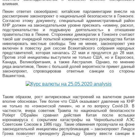
влияния.
Пекин ответил своеобразно: китайские парламентарии внесли на
рассмотрение законопроект о национальной безопасности в Гонконге.
Согласно этому документу, специальный административный район
КНР должен на законодательном уровне пресекать «измену, раскол,
подстрекательство и подрывную деятельность» в отношении
правительства в Пекине. Сторонники демократии в Гонконге считают
такой шаг очередной попыткой коммунистического руководства Китая
нивелировать местные свободы. Тем не менее, законопроект уже
включен в повестку дня сессии Всекитайского собрания народных
представителей, которая началась 22 мая и продлится до 28 мая.
Против этой инициативы выступили не только США, но и Евросоюз,
Канада, Великобритания, а также Австралия. Однако, по мнению
ряда аналитиков, Пекин с большой долей вероятности примет данный
законопроект, спровоцировав ответные санкции со стороны
Вашингтона.
Таким образом, рост антирисковых настроений на валютном рынке
вполне обоснован. Тем более что США оказывают давление на КНР
не только по «гонконгской линии», но и по вопросу Covid-19. В
частности, вчера советник Трампа по национальной безопасности
Роберт О'Брайен сравнил действия Китая после вспышки
коронавируса с сокрытием катастрофы на Чернобыльской АЭС
Советским Союзом в 1986 году. Такие обвинения прозвучали на фоне
законодательной инициативы республиканцев – законопроект Линдси
Грэма позволяет президенту Дональду Трампу ввести санкции в