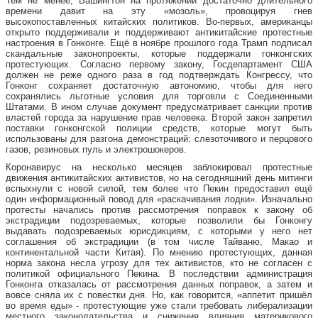
Тем не менее, Вашингтон на протяжении достаточно длительного
времени давит на эту «мозоль», провоцируя гнев
высокопоставленных китайских политиков. Во-первых, американцы
открыто поддерживали и поддерживают антикитайские протестные
настроения в Гонконге. Ещё в ноябре прошлого года Трамп подписал
скандальные законопроекты, которые поддержали гонконгских
протестующих. Согласно первому закону, Госдепартамент США
должен не реже одного раза в год подтверждать Конгрессу, что
Гонконг сохраняет достаточную автономию, чтобы для него
сохранялись льготные условия для торговли с Соединенными
Штатами. В ином случае документ предусматривает санкции против
властей города за нарушение прав человека. Второй закон запретил
поставки гонконгской полиции средств, которые могут быть
использованы для разгона демонстраций: слезоточивого и перцового
газов, резиновых пуль и электрошокеров.
Коронавирус на несколько месяцев заблокировал протестные
движения антикитайских активистов, но на сегодняшний день митинги
вспыхнули с новой силой, тем более что Пекин предоставил ещё
один информационный повод для «раскачивания лодки». Изначально
протесты начались против рассмотрения поправок к закону об
экстрадиции подозреваемых, которые позволили бы Гонконгу
выдавать подозреваемых юрисдикциям, с которыми у него нет
соглашения об экстрадиции (в том числе Тайваню, Макао и
континентальной части Китая). По мнению протестующих, данная
норма закона несла угрозу для тех активистов, кто не согласен с
политикой официального Пекина. В последствии администрация
Гонконга отказалась от рассмотрения данных поправок, а затем и
вовсе сняла их с повестки дня. Но, как говорится, «аппетит пришёл
во время еды» - протестующие уже стали требовать либерализации
местного законодательства и снижения влияния материкового