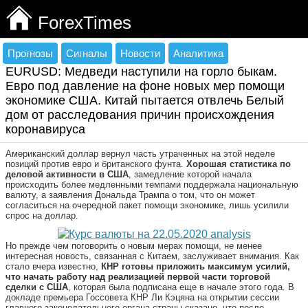
ForexTimes
Прогнозы
Сигналы
Новости
Аналитика
EURUSD: Медведи наступили на горло быкам.
Евро под давление на фоне новых мер помощи
экономике США. Китай пытается отвлечь Белый
дом от расследования причин происхождения
коронавируса
Американский доллар вернул часть утраченных на этой неделе
позиций против евро и британского фунта.
Хорошая статистика по
деловой активности в США
, замедление которой начала
происходить более медленными темпами поддержала национальную
валюту, а заявления Дональда Трампа о том, что он может
согласиться на очередной пакет помощи экономике, лишь усилили
спрос на доллар.
Но прежде чем поговорить о новым мерах помощи, не менее
интересная новость, связанная с Китаем, заслуживает внимания. Как
стало вчера известно,
КНР готовы приложить максимум усилий,
что начать работу над реализацией первой части торговой
сделки с США
, которая была подписана еще в начале этого года. В
докладе премьера Госсовета КНР Ли Кэцяна на открытии сессии
главного законодательного органа страны сказано, что после