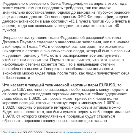
Федерального резервного банка Филадельфии за апрель этого года
также сумел немного порадовать трейдеров, так как индекс
значительно восстановления, однако до выхода из глубокой рецессии
еще довольно далеко. Согласно данным ФРС Филадельфии, индекс
деловой активности в мае составил -43,1 пункта против -56,6 пункта в
апреле, тогда как экономисты ожидали, что индекс составит -40
пунктов.
Вчерашнее выступление главы Федеральной резервной системы
Джэрома Пауэлла содержало аналогичные заявления, как и в начале
этой недели. Глава ФРС в очередной раз повторил, что экономика
находится в середине экономического спада, который был внезапным
и суровым, однако у ФРС есть в распоряжении все инструменты,
чтобы с этим справиться. Пауэлл также считает, что этот кризис в
наибольшей степени коснется тех, что в наименьшей степени
способен его вынести. Говорить о возобновлении активности
экономики можно будет лишь после того, как люди почувствуют себя
в безопасности.
Что касается текущей технической картины пары
EURUSD
, то
доллар США постепенно возвращает себе позиции к концу недели, и
от более крупного падения торговый инструмент сейчас удерживает
лишь область 1.0920. Ее прорыв может привести к новой волне
коротких позиций, которые столкнут евро к минимумам 1.0870 и
1.0820. Говорить о возврате интереса к рисковым активам можно
будет лишь после того, как быки сумеют вернуть себе сопротивление
1.0970, от которого спекулятивные продавцы будут стараться
образовать верхнюю границу нового нисходящего канала.