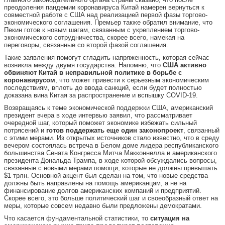
преодоления пандемии коронавируса Китай намерен вернуться к
совместной работе с США над реализацией первой фазы торгово-
экономического соглашения. Премьер также обратил внимание, что
Пекин готов к новым шагам, связанным с укреплением торгово-
экономического сотрудничества, скорее всего, намекая на
переговоры, связанные со второй фазой соглашения.
Такие заявления помогут сгладить напряженность, которая сейчас
возникла между двумя государства. Напомню, что
США активно
обвиняют Китай в неправильной политике в борьбе с
коронавирусом
, что может привести к серьезным экономическим
последствиям, вплоть до ввода санкций, если будет полностью
доказана вина Китая за распространение и вспышку COVID-19.
Возвращаясь к теме экономической поддержки США, американский
президент вчера в ходе интервью заявил, что рассматривает
очередной шаг, который поможет экономике избежать сильный
потрясений и
готов поддержать еще один законопроект
, связанный
с этими мерами. Из открытых источников стало известно, что в среду
вечером состоялась встреча в Белом доме лидера республиканского
большинства Сената Конгресса Митча Макконнелла и американского
президента Дональда Трампа, в ходе которой обсуждались вопросы,
связанные с новыми мерами помощи, которые не должны превышать
$1 трлн. Основной акцент был сделан на том, что новые средства
должны быть направлены на помощь американцам, а не на
финансирование долгов американских компаний и предприятий.
Скорее всего, это больше политический шаг и своеобразный ответ на
меры, которые совсем недавно были предложены демократами.
Что касается фундаментальной статистики, то
ситуация на