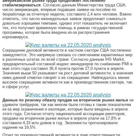
американском рынке труда продолжает постепенно
стабилизироваться
. Согласно данным Министерства труда США,
число американцев, впервые подавших заявки на пособие по
безработице за отчетную неделю, составило 2,4 млн человек. Важно
отметить, что число еженедельных заявок продолжает снижаться
довольно хорошими темпами, однако этот показатель не включает
тех, кто получает временную помощь в рамках государственной
программы, которая была введена из-за распространения
коронавируса.
Сокращение деловой активности в частном секторе США постепенно
замедляется. Это напрямую связано со смягчением карантинных мер
в различных штатах по всей стране. Согласно данным IHS Markit,
предварительный составной индекс менеджеров по снабжению PMI в
мае этого года составил 36,4 пункта против 27,0 пункта в апреле.
Значения выше 50 указывают на рост деловой активности, а значения
ниже данной отметки говорят о ее сокращении. Наблюдалось менее
высокое сокращение активности как в производственном секторе, так
и сфере услуг.
Данные по резкому обвалу продаж на вторичном рынке жилья
не
удивили трейдеров, так как многие были готовы к таким показателям
из-за мер ограничения и изоляции, которые были введены в апреле
этого года. Согласно отчету национальной ассоциации риелторов,
продажи на вторичном рынке жилья в апреле упали на 17,8% и
составили 4,33 млн домов в год. Экономисты прогнозировали
падение на 19,5%.
Отчет по производственной активности в зоне ответственности