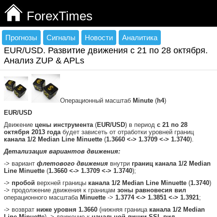
ForexTimes
Прогнозы
Сигналы
Новости
Аналитика
EUR/USD. Развитие движения c 21 по 28 октября.
Анализ ZUP & APLs
Операционный масштаб
Minute
(
h4
)
EUR/USD
Движение
цены инструмента
(
EUR/USD
) в период
с 21 по 28
октября 2013 года
будет зависеть от отработки уровней границ
канала 1/2 Median Line Minuette
(
1.3660 <-> 1.3709 <-> 1.3740
).
Детализация вариантов движения:
-> вариант
флетового движения
внутри
границ канала 1/2 Median
Line Minuette
(
1.3660 <-> 1.3709 <-> 1.3740
);
->
пробой
верхней границы
канала 1/2 Median Line Minuette
(
1.3740
)
-> продолжение движения к границам
зоны равновесия вил
операционного масштаба
Minuette
->
1.3774 <-> 1.3851 <-> 1.3921
;
-> возврат
ниже уровня 1.3660
(нижняя граница
канала 1/2 Median
Line Minuette
) -> движение к
начальной линии SSL вил