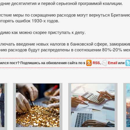
едние десятилетия и первой серьезной программой коалиции.
есткие меры по сокращению расходов могут вернуться Британи
торять ошибок 1930-х годов.
димо как можно скорее приступать к делу.
ключать введение новых налогов в банковской сфере, замораж
чению расходов будут распределены в соотношении 80%-20% ме
ился пост? Подпишись на обновления сайта по s
RSS
,
Email
или