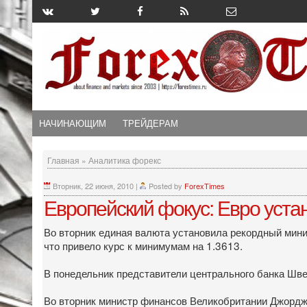
НАЧИНАЮЩИМ
ТРЕЙДЕРАМ
Главная
»
Аналитика форекс
Вторник, 22 июня, 2010
|
Posted by
ForexTimes
Европейский фокус: Евро уст
Во вторник единая валюта установила рекордный мин
что привело курс к минимумам на 1.3613.
В понедельник представители центрального банка Шве
Во вторник министр финансов Великобритании Джордж