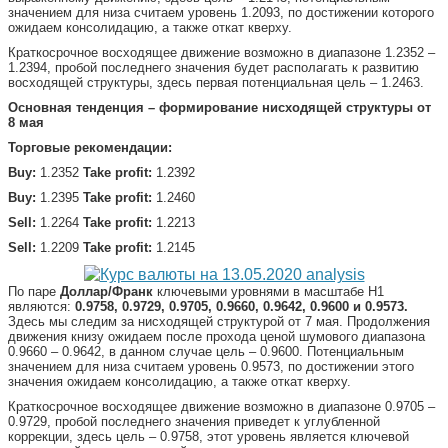
значением для низа считаем уровень 1.2093, по достижении которого
ожидаем консолидацию, а также откат кверху.
Краткосрочное восходящее движение возможно в диапазоне 1.2352 –
1.2394, пробой последнего значения будет располагать к развитию
восходящей структуры, здесь первая потенциальная цель – 1.2463.
Основная тенденция – формирование нисходящей структуры от
8 мая
Торговые рекомендации:
Buy:
1.2352
Take
profit:
1.2392
Buy:
1.2395
Take profit:
1.2460
Sell:
1.2264
Take profit:
1.2213
Sell:
1.2209
Take
profit:
1.2145
По паре
Доллар/Франк
ключевыми уровнями в масштабе Н1
являются:
0.9758, 0.9729, 0.9705, 0.9660, 0.9642, 0.9600 и 0.9573.
Здесь мы следим за нисходящей структурой от 7 мая. Продолжения
движения книзу ожидаем после прохода ценой шумового диапазона
0.9660 – 0.9642, в данном случае цель – 0.9600. Потенциальным
значением для низа считаем уровень 0.9573, по достижении этого
значения ожидаем консолидацию, а также откат кверху.
Краткосрочное восходящее движение возможно в диапазоне 0.9705 –
0.9729, пробой последнего значения приведет к углубленной
коррекции, здесь цель – 0.9758, этот уровень является ключевой