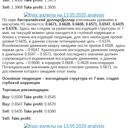
Sell:
1.4006
Take profit:
1.3973
Sell:
1.3968
Take
profit:
1.3935
По паре
Австралийский доллар/Доллар
ключевыми уровнями в
масштабе Н1 являются
: 0.6671, 0.6628, 0.6608, 0.6571, 0.6547, 0.6435
и 0.6376.
Здесь мы следим за развитием восходящей структуры от 7
мая, на текущий момент цена находится в глубокой коррекции и
близка к отмене восходящей тенденции, для чего необходим пробой
уровня 0.6435, в данном случае потенциальная цель – 0.6376.
Возобновления движения кверху ожидаем после пробоя 0.6508, здесь
первая цель – 0.6547. Краткосрочное восходящее движение ожидаем
в диапазоне 0.6547 – 0.6571, пробой последнего значения должен
сопровождаться выраженным восходящим движением, в данном
случае цель – 0.6608, в коридоре 0.6608 – 0.6628 консолидация.
Потенциальным значением для верха считаем уровень 0.6671, по
достижении которого ожидаем откат книзу.
Основная тенденция – восходящая структура от 7 мая, стадия
глубокой коррекции
Торговые рекомендации:
Buy:
0.6508
Take
profit:
0.6545
Buy:
0.6547
Take profit:
0.6570
Sell
: 0.6435
Take profit
: 0.6380
Sell:
Take
profit: