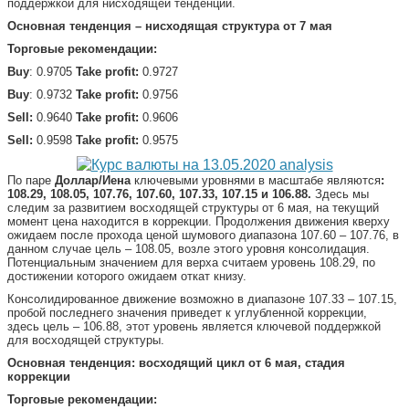
поддержкой для нисходящей тенденции.
Основная тенденция – нисходящая структура от 7 мая
Торговые рекомендации:
Buy
: 0.9705
Take profit:
0.9727
Buy
: 0.9732
Take profit:
0.9756
Sell:
0.9640
Take profit:
0.9606
Sell:
0.9598
Take profit:
0.9575
По паре
Доллар/Иена
ключевыми уровнями в масштабе являются
:
108.29, 108.05, 107.76, 107.60, 107.33, 107.15 и 106.88.
Здесь мы
следим за развитием восходящей структуры от 6 мая, на текущий
момент цена находится в коррекции. Продолжения движения кверху
ожидаем после прохода ценой шумового диапазона 107.60 – 107.76, в
данном случае цель – 108.05, возле этого уровня консолидация.
Потенциальным значением для верха считаем уровень 108.29, по
достижении которого ожидаем откат книзу.
Консолидированное движение возможно в диапазоне 107.33 – 107.15,
пробой последнего значения приведет к углубленной коррекции,
здесь цель – 106.88, этот уровень является ключевой поддержкой
для восходящей структуры.
Основная тенденция: восходящий цикл от 6 мая, стадия
коррекции
Торговые рекомендации: