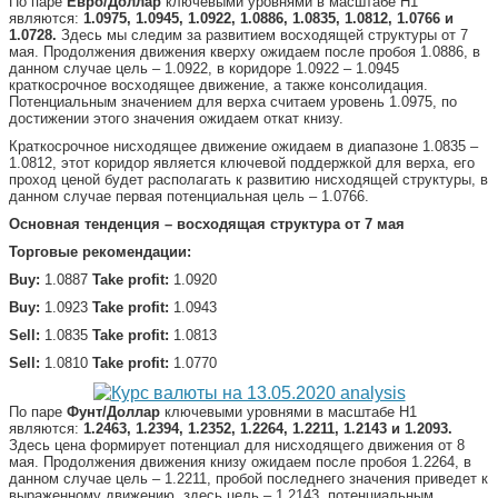
По паре
Евро/Доллар
ключевыми уровнями в масштабе Н1
являются:
1.0975, 1.0945, 1.0922, 1.0886, 1.0835, 1.0812, 1.0766 и
1.0728.
Здесь мы следим за развитием восходящей структуры от 7
мая. Продолжения движения кверху ожидаем после пробоя 1.0886, в
данном случае цель – 1.0922, в коридоре 1.0922 – 1.0945
краткосрочное восходящее движение, а также консолидация.
Потенциальным значением для верха считаем уровень 1.0975, по
достижении этого значения ожидаем откат книзу.
Краткосрочное нисходящее движение ожидаем в диапазоне 1.0835 –
1.0812, этот коридор является ключевой поддержкой для верха, его
проход ценой будет располагать к развитию нисходящей структуры, в
данном случае первая потенциальная цель – 1.0766.
Основная тенденция – восходящая структура от 7 мая
Торговые рекомендации:
Buy:
1.0887
Take profit:
1.0920
Buy:
1.0923
Take profit:
1.0943
Sell:
1.0835
Take profit:
1.0813
Sell:
1.0810
Take profit:
1.0770
По паре
Фунт/Доллар
ключевыми уровнями в масштабе Н1
являются:
1.2463, 1.2394, 1.2352, 1.2264, 1.2211, 1.2143 и 1.2093.
Здесь цена формирует потенциал для нисходящего движения от 8
мая. Продолжения движения книзу ожидаем после пробоя 1.2264, в
данном случае цель – 1.2211, пробой последнего значения приведет к
выраженному движению, здесь цель – 1.2143, потенциальным