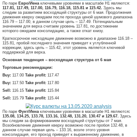
По паре
Евро/Иена
ключевыми уровнями в масштабе Н1 являются:
117.81, 117.49, 117.00, 116.79, 116.18, 115.81 и 115.42.
Здесь мы
следим за развитием восходящей структуры от 6 мая. Продолжения
движения кверху ожидаем после прохода ценой шумового диапазона
116.79 – 117.00, в данном случае цель – 117.49. Потенциальным
значением для верха считаем уровень 117.81, по достижении
которого ожидаем консолидацию, а также откат книзу.
Краткосрочное нисходящее движение возможно в диапазоне 116.18 –
115.81, пробой последнего значения приведет к углубленной
коррекции, здесь цель – 115.42, этот уровень является ключевой
поддержкой для верха.
Основная тенденция – восходящая структура от 6 мая
Торговые рекомендации:
Buy:
117.00
Take profit:
117.47
Buy:
117.50
Take profit:
117.80
Sell:
116.15
Take profit:
115.84
Sell:
115.79
Take
profit:
115.44
По паре
Фунт/Иена
ключевыми уровнями в масштабе Н1 являются
:
135.08, 134.25, 133.78, 133.16, 132.48, 131.20, 130.47 и 129.67.
Здесь
мы следим за формированием восходящей структуры от 7 мая.
Возобновление движения кверху возможно после пробоя 132.48, в
данном случае первая цель – 133.16, возле этого уровня
консолидация, его проход приведет к выраженному движению, в