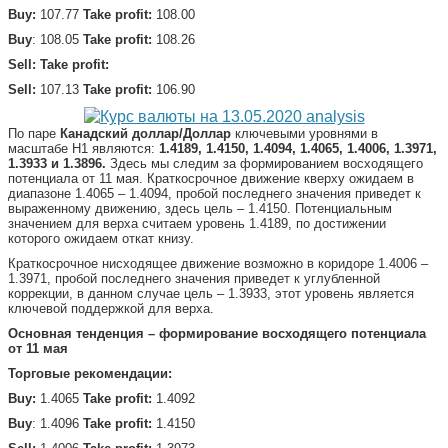
Buy:
107.77
Take
profit:
108.00
Buy
: 108.05
Take profit:
108.26
Sell:
Take profit:
Sell:
107.13
Take
profit:
106.90
По паре
Канадский доллар/Доллар
ключевыми уровнями в
масштабе Н1 являются:
1.4189, 1.4150, 1.4094, 1.4065, 1.4006, 1.3971,
1.3933 и 1.3896.
Здесь мы следим за формированием восходящего
потенциала от 11 мая. Краткосрочное движение кверху ожидаем в
диапазоне 1.4065 – 1.4094, пробой последнего значения приведет к
выраженному движению, здесь цель – 1.4150. Потенциальным
значением для верха считаем уровень 1.4189, по достижении
которого ожидаем откат книзу.
Краткосрочное нисходящее движение возможно в коридоре 1.4006 –
1.3971, пробой последнего значения приведет к углубленной
коррекции, в данном случае цель – 1.3933, этот уровень является
ключевой поддержкой для верха.
Основная тенденция – формирование восходящего потенциала
от 11 мая
Торговые рекомендации:
Buy:
1.4065
Take
profit:
1.4092
Buy
: 1.4096
Take profit:
1.4150