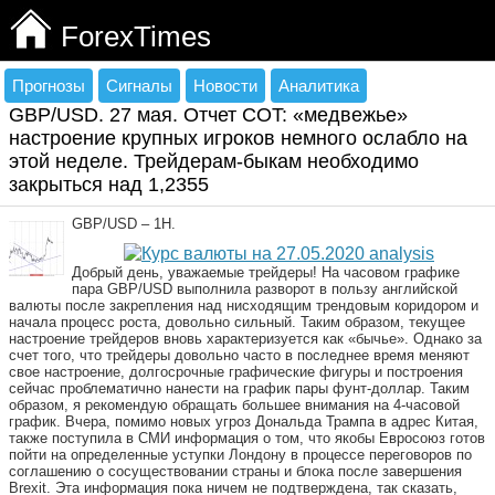
ForexTimes
Прогнозы
Сигналы
Новости
Аналитика
GBP/USD. 27 мая. Отчет COT: «медвежье»
настроение крупных игроков немного ослабло на
этой неделе. Трейдерам-быкам необходимо
закрыться над 1,2355
GBP/USD – 1H.
Добрый день, уважаемые трейдеры! На часовом графике
пара GBP/USD выполнила разворот в пользу английской
валюты после закрепления над нисходящим трендовым коридором и
начала процесс роста, довольно сильный. Таким образом, текущее
настроение трейдеров вновь характеризуется как «бычье». Однако за
счет того, что трейдеры довольно часто в последнее время меняют
свое настроение, долгосрочные графические фигуры и построения
сейчас проблематично нанести на график пары фунт-доллар. Таким
образом, я рекомендую обращать большее внимания на 4-часовой
график. Вчера, помимо новых угроз Дональда Трампа в адрес Китая,
также поступила в СМИ информация о том, что якобы Евросоюз готов
пойти на определенные уступки Лондону в процессе переговоров по
соглашению о сосуществовании страны и блока после завершения
Brexit. Эта информация пока ничем не подтверждена, так сказать,