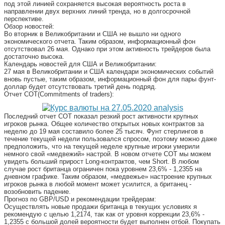
под этой линией сохраняется высокая вероятность роста в
направлении двух верхних линий тренда, но в долгосрочной
перспективе.
Обзор новостей:
Во вторник в Великобритании и США не вышло ни одного
экономического отчета. Таким образом, информационный фон
отсутствовал 26 мая. Однако при этом активность трейдеров была
достаточно высока.
Календарь новостей для США и Великобритании:
27 мая в Великобритании и США календари экономических событий
вновь пустые, таким образом, информационный фон для пары фунт-
доллар будет отсутствовать третий день подряд.
Отчет COT(Commitments of traders):
Последний отчет COT показал резкий рост активности крупных
игроков рынка. Общее количество открытых новых контрактов за
неделю до 19 мая составило более 25 тысяч. Фунт стерлингов в
течение текущей недели пользовался спросом, поэтому можно даже
предположить, что на текущей неделе крупные игроки умерили
немного свой «медвежий» настрой. В новом отчете COT мы можем
увидеть больший прирост Long-контрактов, чем Short. В любом
случае рост британца ограничен пока уровнем 23,6% - 1,2355 на
дневном графике. Таким образом, «медвежье» настроение крупных
игроков рынка в любой момент может усилится, а британец -
возобновить падение.
Прогноз по GBP/USD и рекомендации трейдерам:
Осуществлять новые продажи британца в текущих условиях я
рекомендую с целью 1,2174, так как от уровня коррекции 23,6% -
1,2355 с большой долей вероятности будет выполнен отбой. Покупать