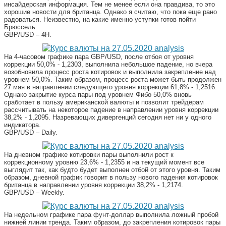
инсайдерская информация. Тем не менее если она правдива, то это
хорошие новости для британца. Однако я считаю, что пока еще рано
радоваться. Неизвестно, на какие именно уступки готов пойти
Брюссель.
GBP/USD – 4H.
На 4-часовом графике пара GBP/USD, после отбоя от уровня
коррекции 50,0% - 1,2303, выполнила небольшое падение, но вчера
возобновила процесс роста котировок и выполнила закрепление над
уровнем 50,0%. Таким образом, процесс роста может быть продолжен
27 мая в направлении следующего уровня коррекции 61,8% - 1,2516.
Однако закрытие курса пары под уровнем Фибо 50,0% вновь
сработает в пользу американской валюты и позволит трейдерам
рассчитывать на некоторое падение в направлении уровня коррекции
38,2% - 1,2095. Назревающих дивергенций сегодня нет ни у одного
индикатора.
GBP/USD – Daily.
На дневном графике котировки пары выполнили рост к
коррекционному уровню 23,6% - 1,2355 и на текущий момент все
выглядит так, как будто будет выполнен отбой от этого уровня. Таким
образом, дневной график говорит в пользу нового падения котировок
британца в направлении уровня коррекции 38,2% - 1,2174.
GBP/USD – Weekly.
На недельном графике пара фунт-доллар выполнила ложный пробой
нижней линии тренда. Таким образом, до закрепления котировок пары