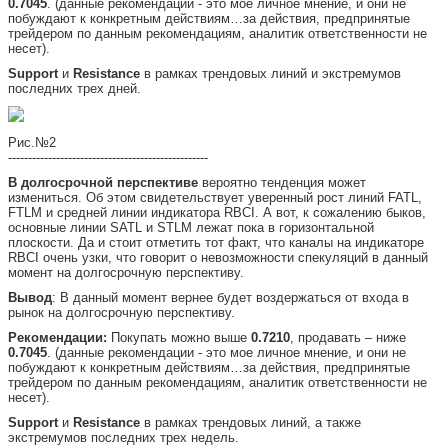
0.7045
. (данные рекомендации - это мое личное мнение, и они не
побуждают к конкретным действиям…за действия, предпринятые
трейдером по данным рекомендациям, аналитик ответственности не
несет).
Support
и
Resistance
в рамках трендовых линий и экстремумов
последних трех дней.
Рис.№2
--------------------------------------------------
В долгосрочной перспективе
вероятно тенденция может
измениться. Об этом свидетельствует уверенный рост линий FATL,
FTLM и средней линии индикатора RBCI. А вот, к сожалению быков,
основные линии SATL и STLM лежат пока в горизонтальной
плоскости. Да и стоит отметить тот факт, что каналы на индикаторе
RBCI очень узки, что говорит о невозможности спекуляций в данный
момент на долгосрочную перспективу.
Вывод
: В данный момент вернее будет воздержаться от входа в
рынок на долгосрочную перспективу.
Рекомендации:
Покупать можно выше
0.7210
, продавать – ниже
0.7045
. (данные рекомендации - это мое личное мнение, и они не
побуждают к конкретным действиям…за действия, предпринятые
трейдером по данным рекомендациям, аналитик ответственности не
несет).
Support
и
Resistance
в рамках трендовых линий, а также
экстремумов последних трех недель.