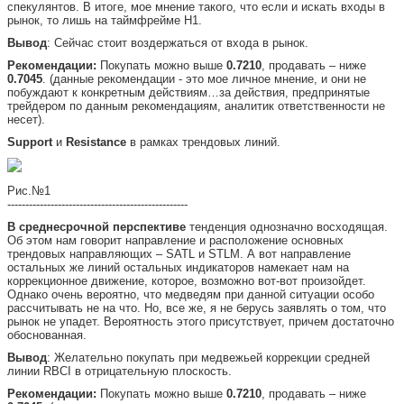
спекулянтов. В итоге, мое мнение такого, что если и искать входы в
рынок, то лишь на таймфрейме Н1.
Вывод
: Сейчас стоит воздержаться от входа в рынок.
Рекомендации:
Покупать можно выше
0.7210
, продавать – ниже
0.7045
. (данные рекомендации - это мое личное мнение, и они не
побуждают к конкретным действиям…за действия, предпринятые
трейдером по данным рекомендациям, аналитик ответственности не
несет).
Support
и
Resistance
в рамках трендовых линий.
Рис.№1
--------------------------------------------------
В среднесрочной перспективе
тенденция однозначно восходящая.
Об этом нам говорит направление и расположение основных
трендовых направляющих – SATL и STLM. А вот направление
остальных же линий остальных индикаторов намекает нам на
коррекционное движение, которое, возможно вот-вот произойдет.
Однако очень вероятно, что медведям при данной ситуации особо
рассчитывать не на что. Но, все же, я не берусь заявлять о том, что
рынок не упадет. Вероятность этого присутствует, причем достаточно
обоснованная.
Вывод
: Желательно покупать при медвежьей коррекции средней
линии RBCI в отрицательную плоскость.
Рекомендации:
Покупать можно выше
0.7210
, продавать – ниже