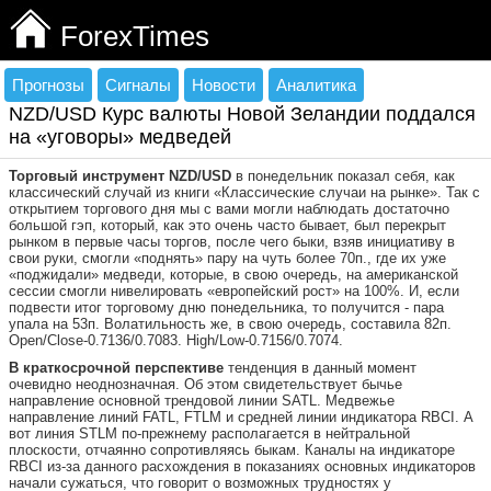
ForexTimes
Прогнозы
Сигналы
Новости
Аналитика
NZD/USD Курс валюты Новой Зеландии поддался
на «уговоры» медведей
Торговый инструмент
NZD/USD
в понедельник показал себя, как
классический случай из книги «Классические случаи на рынке». Так с
открытием торгового дня мы с вами могли наблюдать достаточно
большой гэп, который, как это очень часто бывает, был перекрыт
рынком в первые часы торгов, после чего быки, взяв инициативу в
свои руки, смогли «поднять» пару на чуть более 70п., где их уже
«поджидали» медведи, которые, в свою очередь, на американской
сессии смогли нивелировать «европейский рост» на 100%. И, если
подвести итог торговому дню понедельника, то получится - пара
упала на 53п. Волатильность же, в свою очередь, составила 82п.
Open/Close-0.7136/0.7083. High/Low-0.7156/0.7074.
В краткосрочной перспективе
тенденция в данный момент
очевидно неоднозначная. Об этом свидетельствует бычье
направление основной трендовой линии SATL. Медвежье
направление линий FATL, FTLM и средней линии индикатора RBCI. А
вот линия STLM по-прежнему располагается в нейтральной
плоскости, отчаянно сопротивляясь быкам. Каналы на индикаторе
RBCI из-за данного расхождения в показаниях основных индикаторов
начали сужаться, что говорит о возможных трудностях у