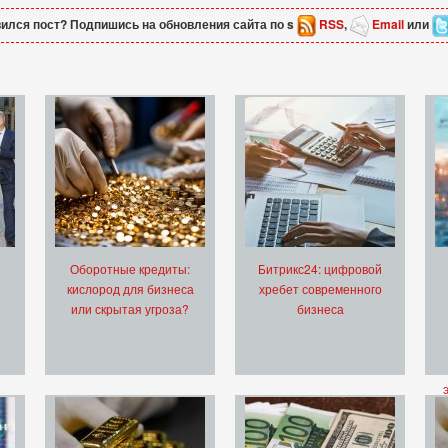
ился пост? Подпишись на обновления сайта по s
RSS
,
Email
или
Оборотные кредиты:
Битрикс24: цифровой
кислород для бизнеса
хребет современного
или скрытая угроза?
бизнеса