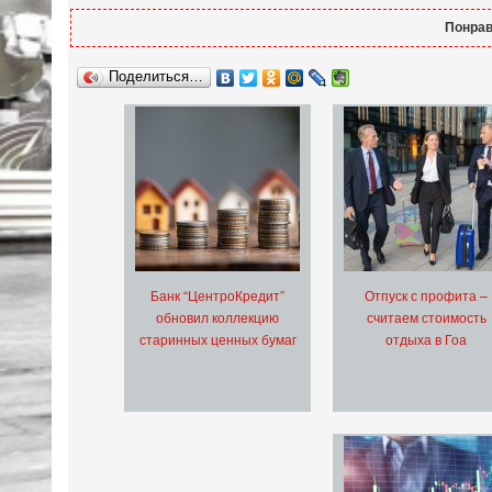
Понрав
Поделиться…
Банк “ЦентроКредит”
Отпуск с профита –
обновил коллекцию
считаем стоимость
старинных ценных бумаг
отдыха в Гоа