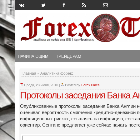
НАЧИНАЮЩИМ
ТРЕЙДЕРАМ
Главная
»
Аналитика форекс
Среда, 23 июня, 2010
|
Posted by
ForexTimes
Протоколы заседания Банка А
Опубликованные протоколы заседания Банка Англии не
оценивал вероятность смягчения кредитно-денежной п
инфляционных рисках, ссылаясь на инфляцию, составл
ориентир. Сентанс предлагает уже сейчас начать пост