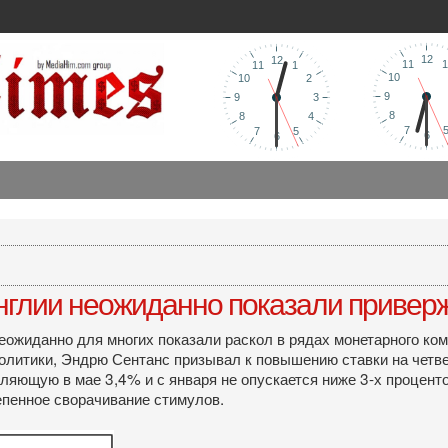
нглии неожиданно показали привер
ожиданно для многих показали раскол в рядах монетарного коми
олитики, Эндрю Сентанс призывал к повышению ставки на четве
яющую в мае 3,4% и с января не опускается ниже 3-х проценто
епенное сворачивание стимулов.