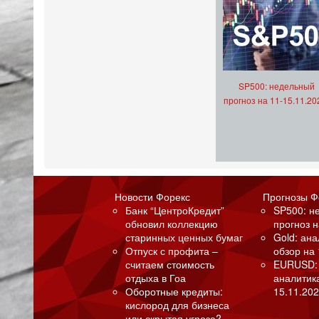
SP500: недельный
прогноз на 11-15.11.20
Новости Форекс
Прогнозы Ф
Банк “ЦентроКредит”
SP500: н
обновил коллекцию
прогноз н
старинных ценных бумаг
Gold: ан
Отпуск с профита –
обзор на 
считаем стоимость
EURUSD:
отдыха в Гоа
аналитик
Оборотные кредиты:
15.11.202
кислород для бизнеса
или скрытая угроза?