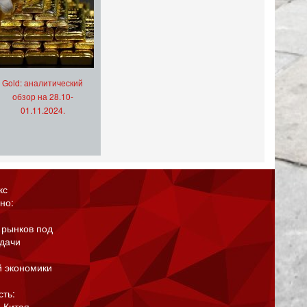
Gold: аналитический
обзор на 28.10-
01.11.2024.
кс
но:
 рынков под
адачи
й экономики
сть:
 Китая