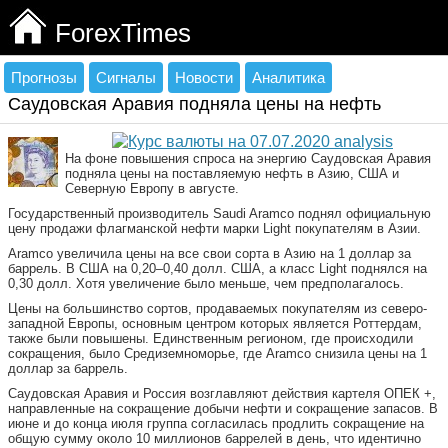
ForexTimes
Прогнозы
Сигналы
Новости
Аналитика
Саудовская Аравия подняла цены на нефть
На фоне повышения спроса на энергию Саудовская Аравия
подняла цены на поставляемую нефть в Азию, США и
Северную Европу в августе.
Государственный производитель Saudi Aramco поднял официальную
цену продажи флагманской нефти марки Light покупателям в Азии.
Aramco увеличила цены на все свои сорта в Азию на 1 доллар за
баррель. В США на 0,20–0,40 долл. США, а класс Light поднялся на
0,30 долл. Хотя увеличение было меньше, чем предполагалось.
Цены на большинство сортов, продаваемых покупателям из северо-
западной Европы, основным центром которых является Роттердам,
также были повышены. Единственным регионом, где происходили
сокращения, было Средиземноморье, где Aramco снизила цены на 1
доллар за баррель.
Саудовская Аравия и Россия возглавляют действия картеля ОПЕК +,
направленные на сокращение добычи нефти и сокращение запасов. В
июне и до конца июля группа согласилась продлить сокращение на
общую сумму около 10 миллионов баррелей в день, что идентично