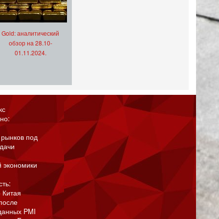
Gold: аналитический
обзор на 28.10-
01.11.2024.
кс
но:
 рынков под
адачи
й экономики
сть:
 Китая
после
данных PMI