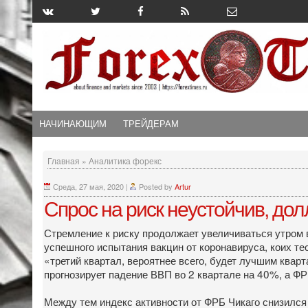
НАЧИНАЮЩИМ
ТРЕЙДЕРАМ
Главная
»
Аналитика форекс
Среда, 27 мая, 2020
|
Posted by
Artur
Спрос на риск неустойчив, до
Стремление к риску продолжает увеличиваться утром в
успешного испытания вакцин от коронавируса, коих те
«третий квартал, вероятнее всего, будет лучшим кварт
прогнозирует падение ВВП во 2 квартале на 40%, а Ф
Между тем индекс активности от ФРБ Чикаго снизился в