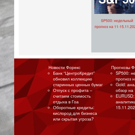
SP500: недельный
прогноз на 11-15.11.20
Новости Форекс
Прогнозы Ф
Банк “ЦентроКредит”
SP500: н
обновил коллекцию
прогноз н
старинных ценных бумаг
Gold: ан
Отпуск с профита –
обзор на 
считаем стоимость
EURUSD:
отдыха в Гоа
аналитик
Оборотные кредиты:
15.11.202
кислород для бизнеса
или скрытая угроза?