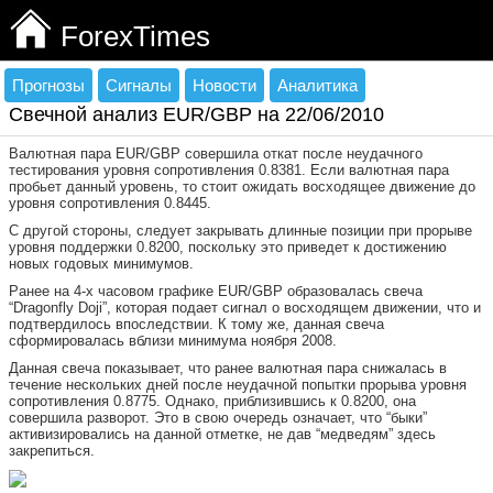
ForexTimes
Прогнозы
Сигналы
Новости
Аналитика
Свечной анализ EUR/GBP на 22/06/2010
Валютная пара EUR/GBP совершила откат после неудачного
тестирования уровня сопротивления 0.8381. Если валютная пара
пробьет данный уровень, то стоит ожидать восходящее движение до
уровня сопротивления 0.8445.
С другой стороны, следует закрывать длинные позиции при прорыве
уровня поддержки 0.8200, поскольку это приведет к достижению
новых годовых минимумов.
Ранее на 4-х часовом графике EUR/GBP образовалась свеча
“Dragonfly Doji”, которая подает сигнал о восходящем движении, что и
подтвердилось впоследствии. К тому же, данная свеча
сформировалась вблизи минимума ноября 2008.
Данная свеча показывает, что ранее валютная пара снижалась в
течение нескольких дней после неудачной попытки прорыва уровня
сопротивления 0.8775. Однако, приблизившись к 0.8200, она
совершила разворот. Это в свою очередь означает, что “быки”
активизировались на данной отметке, не дав “медведям” здесь
закрепиться.