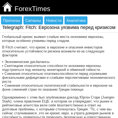
ForexTimes
Прогнозы
Сигналы
Новости
Аналитика
Telegraph: Fitch: Еврозона уязвима перед кризисом
Глобальный кризис выявил слабые места экономики еврозоны,
которые особенно уязвимы перед спадом.
В Fitch считают, что кризис в еврозоне и опасения инвесторов
относительно устойчивости региона возникли из-за следующих
факторов:
• Экономические дисбалансы
• Скептицизм относительно способности экономики еврозоны
подстроиться под нехватку монетарной и обменной гибкости.
• Сомнения относительно платежеспособности перед огромными
фискальными дефицитами и слабыми перспективами экономического
роста.
• Сомнения относительно политической стабильности в еврозоне на
фоне сомнений стран по оказанию Греции помощи.
Одновременно с этим был опубликован доклад Юрген Старк (Juergen
Stark), члена правления ЕЦБ, в котором он утверждает, что рынки и
рейтинговые агентства вели себя безответственно в ответ на
долговые проблемы, с которыми столкнулась Греция. “То, с чем мы
сейчас сталкиваемся, это не кризис евро, а утрата доверия рынков в
способность правительств проводить безопасную и ответственную