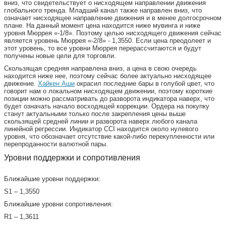
вниз, что свидетельствует о нисходящем направлении движения
глобального тренда. Младший канал также направлен вниз, что
означает нисходящее направление движения и в менее долгосрочном
плане. На данный момент цена находится ниже мувинга и ниже
уровня Мюррея «-1/8». Поэтому целью нисходящего движения сейчас
является уровень Мюррея «-2/8» - 1,3550. Если цена преодолеет и
этот уровень, то все уровни Мюррея перерассчитаются и будут
получены новые цели для торговли.
Скользящая средняя направлена вниз, а цена в свою очередь
находится ниже нее, поэтому сейчас более актуально нисходящее
движение.
Хайкен Аши
окрасил последние бары в голубой цвет, что
говорит нам о локальном нисходящем движении, поэтому короткие
позиции можно рассматривать до разворота индикатора наверх, что
будет означать начало восходящей коррекции. Ордера на покупку
станут актуальными только после закрепления цены выше
скользящей средней линии и разворота наверх любого канала
линейной регрессии. Индикатор CCI находится около нулевого
уровня, что обозначает отсутствие какой-либо перекупленности или
перепроданности валютной пары.
Уровни поддержки и сопротивления
Ближайшие уровни поддержки:
S1 – 1,3550
Ближайшие уровни сопротивления:
R1 – 1,3611