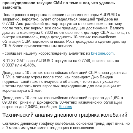
проштудировали текущие СМИ по теме и вот, что удалось
выяснить.
После раннего перерыва в сессии направление пары AUD/USD к
закрытию, вероятно, будет определяться реакцией трейдера на
0.7733. Австралийский доллар торгуется с понижением в пятницу
после того, как вернул все свои предыдущие достижения. Валюта
достигла максимума 0,7800 по отношению к доллару США за ночь, но
быстро изменилась, когда доходность 10-летних казначейских
облигаций США подскочила выше. Рост доходности сделал доллар
США более привлекательным активом.
- сообщает нашему корреспонденту аналитик из
br-stone.com
.
В 11:37 GMT пара AUD/USD торгуется на 0,7748, снизившись на
0,0037 или -0,48%.
Доходность 10-летних казначейских облигаций США снова достигла
1,6% в пятницу утром после того, как президент Джо Байден
подписал свой пакет стимулов и объявил, что он даст указание
штатам сделать всех взрослых подходящими для вакцинации от
коронавируса к 1 мая.
Доходность 10-летних казначейских облигаций выросла до 1,6% в
09:30 по Гринвичу. Доходность 30-летних казначейских облигаций
выросла до 2,348%, сообщает
Reuters
.
Технический анализ дневного графика колебаний
Согласно дневному графику колебаний, основной тренд идет вниз, но
с 9 марта импульс имеет тенденцию к повышению.