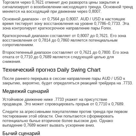
Торговля через 0,7621 отменит дно разворота цены закрытия и
сигнализирует о возобновлении нисходящего тренда. Основной тренд
меняется на восходящий при движении через 0,8007.
Основной диапазон - от 0,7564 до 0,8007. AUD / USD в настоящее
время тестирует зону восстановления на уровне 0,7786–0,7733. Эта
зона контролирует краткосрочное направление пары Forex.
Краткосрочный диапазон составляет от 0,8007 до 0,7621. Его зона
восстановления от 0,7814 до 0,7860 является потенциальным
сопротивлением.
Второстепенный диапазон составляет от 0,7621 до 0,7800. Его зона
отката от 0,7710 до 0,7689 является следующей целью для
снижения.
Технический прогноз Daily Swing Chart
После раннего перерыва в сессии направление пары AUD / USD к
закрытию, вероятно, будет определяться реакцией трейдера на .7733.
Медвежий сценарий
Устойчивое движение ниже .7733 укажет на присутствие
продавцов. Это может спровоцировать прорыв от 0,7710 к 0,7689.
Следите за агрессивными покупателями против тренда при первом
тестировании этой области. Они попытаются сформировать
потенциально бычье вторичное более высокое дно. Однако
выпадение 0,7689 может вызвать ускорение вниз.
Бычий сценарий