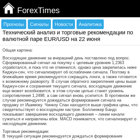
ForexTimes
Прогнозы
Сигналы
Новости
Аналитика
Технический анализ и торговые рекомендации по
валютной паре EUR/USD на 22 июня
Общая картина:
Восходящее движение за вчерашний день поставлено под вопрос.
Сформированный сигнал на покупку с целевым уровнем 1,2363
отработался, и пока что не отменился, однако цена закрепилась ниже
Киджун-сен, что сигнализирует об ослаблении сигнала. Поэтому в
ближайшее время рекомендуется сокращать лонги, а также готовится
к возможному развороту. В случае обратного закрепления цены выше
Киджун-сен и сохранения текущего сигнала, восходящее движение
еще может возобновится, в этом случае целью станет уровень
сопротивления 1,2498, а сам сигнал вновь усилится. В противном же
случае рекомендуется дожидаться формирования сигнала на
продажу от Ишимоку. Чинкоу Спан находится выше графика цены, что
свидетельствует о восходящем настрое. Боллинжер Бандс
показывает завершение восходящего движения – линии начали
сужаться и направлены вбок. MACD понижается, что сигнализирует о
нисходящем движении.
Торговые рекомендации:
В текущей ситуации рекомендуется дождаться формирования