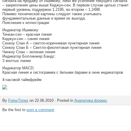
сигнала на продажу от Ишимоку, либо же усиления текущего сигнала
– закрепления цены выше Киджун-сен. В первом случае целью станет
первый уровень поддержки 1,2195, во втором – 1,2498.
Помимо технической картины следует также учитывать
фундаментальные данные и время их выхода.
Пояснения к иллюстрации
Индикатор Ишимоку:
Тенкан-сен – красная линия
Киджун-сен – синяя линия
Сенкоу Спан А – светло-коричневая пунктирная линия
Сенкоу Спан Б – Светло-фиолетовая пунктирная линия
Чинкоу Спан – зеленая линия
Индикатор Боллинжер Бандс:
3 желтых линии
Индикатор MACD:
Красная линия и гистограмма с белыми барами в окне индикаторов
4-часовой таймфрейм
By
ForexTimes
on 22.06.2010 · Posted in
Аналитика форекс
Be the first to
post a comment
.