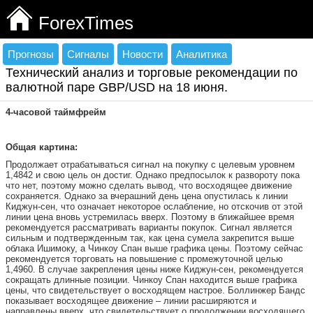
ForexTimes
Прогнозы
Сигналы
Новости
Аналитика
Технический анализ и торговые рекомендации по
валютной паре GBP/USD на 18 июня.
4-часовой таймфрейм
Общая картина:
Продолжает отрабатываться сигнал на покупку с целевым уровнем
1,4842 и свою цель он достиг. Однако предпосылок к развороту пока
что нет, поэтому можно сделать вывод, что восходящее движение
сохраняется. Однако за вчерашний день цена опустилась к линии
Киджун-сен, что означает некоторое ослабление, но отскочив от этой
линии цена вновь устремилась вверх. Поэтому в ближайшее время
рекомендуется рассматривать варианты покупок. Сигнал является
сильным и подтвержденным так, как цена сумела закрепится выше
облака Ишимоку, а Чинкоу Спан выше графика цены. Поэтому сейчас
рекомендуется торговать на повышение с промежуточной целью
1,4960. В случае закрепления цены ниже Киджун-сен, рекомендуется
сокращать длинные позиции. Чинкоу Спан находится выше графика
цены, что свидетельствует о восходящем настрое. Боллинжер Бандс
показывает восходящее движение – линии расширяются и
направлены вверх, что свидетельствует о продолжении восходящего