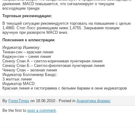
движения. MACD повышается, что сигнализирует о текущем
восходящем тренде.
Торговые рекомендации:
В текущей ситуации рекомендуется торговать на повышение с целью
1,4960. Стоп Лосс размещаем ниже 1,4755. Закрываем позиции
вручную при развороте MACD вниз.
Пояснения к иллюстрации
Индикатор Ишимоку:
Тенкан-сен – красная линия
Киджун-сен – синяя линия
Сенкоу Спан А – светло-коричневая пунктирная линия
Сенкоу Спан Б – Светло-фиолетовая пунктирная линия
Чинкоу Спан – зеленая линия
Индикатор Боллинжер Бандс:
3 желтых линии
Индикатор MACD:
Красная линия и гистограмма с белыми барами в окне индикаторов
By
ForexTimes
on 18.06.2010 · Posted in
Аналитика форекс
Be the first to
post a comment
.