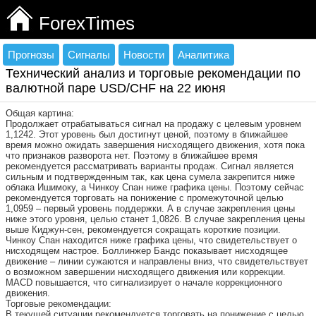
ForexTimes
Прогнозы
Сигналы
Новости
Аналитика
Технический анализ и торговые рекомендации по
валютной паре USD/CHF на 22 июня
Общая картина:
Продолжает отрабатываться сигнал на продажу с целевым уровнем
1,1242. Этот уровень был достигнут ценой, поэтому в ближайшее
время можно ожидать завершения нисходящего движения, хотя пока
что признаков разворота нет. Поэтому в ближайшее время
рекомендуется рассматривать варианты продаж. Сигнал является
сильным и подтвержденным так, как цена сумела закрепится ниже
облака Ишимоку, а Чинкоу Спан ниже графика цены. Поэтому сейчас
рекомендуется торговать на понижение с промежуточной целью
1,0959 – первый уровень поддержки. А в случае закрепления цены
ниже этого уровня, целью станет 1,0826. В случае закрепления цены
выше Киджун-сен, рекомендуется сокращать короткие позиции.
Чинкоу Спан находится ниже графика цены, что свидетельствует о
нисходящем настрое. Боллинжер Бандс показывает нисходящее
движение – линии сужаются и направлены вниз, что свидетельствует
о возможном завершении нисходящего движения или коррекции.
MACD повышается, что сигнализирует о начале коррекционного
движения.
Торговые рекомендации:
В текущей ситуации рекомендуется торговать на понижение с целью