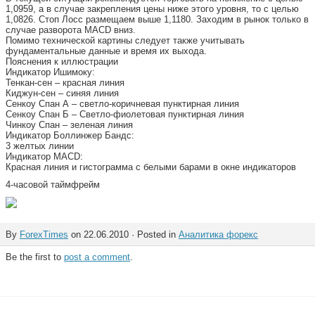
1,0959, а в случае закрепления цены ниже этого уровня, то с целью
1,0826. Стоп Лосс размещаем выше 1,1180. Заходим в рынок только в
случае разворота MACD вниз.
Помимо технической картины следует также учитывать
фундаментальные данные и время их выхода.
Пояснения к иллюстрации
Индикатор Ишимоку:
Тенкан-сен – красная линия
Киджун-сен – синяя линия
Сенкоу Спан А – светло-коричневая пунктирная линия
Сенкоу Спан Б – Светло-фиолетовая пунктирная линия
Чинкоу Спан – зеленая линия
Индикатор Боллинжер Бандс:
3 желтых линии
Индикатор MACD:
Красная линия и гистограмма с белыми барами в окне индикаторов
4-часовой таймфрейм
By
ForexTimes
on 22.06.2010 · Posted in
Аналитика форекс
Be the first to
post a comment
.