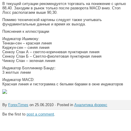
В текущей ситуации рекомендуется торговать на понижение с целью
88,40. Заходим в рынок только после разворота MACD вниз. Стоп
Лосс располагаем выше 90,30.
Помимо технической картины следует также учитывать
фундаментальные данные и время их выхода.
Пояснения к иллюстрации
Индикатор Ишимоку:
Тенкан-сен – красная линия
Киджун-сен – синяя линия
Сенкоу Спан А – светло-коричневая пунктирная линия
Сенкоу Спан Б – Светло-фиолетовая пунктирная линия
Чинкоу Спан – зеленая линия
Индикатор Боллинжер Бандс:
3 желтых линии
Индикатор MACD:
Красная линия и гистограмма с белыми барами в окне индикаторов
By
ForexTimes
on 25.06.2010 · Posted in
Аналитика форекс
Be the first to
post a comment
.