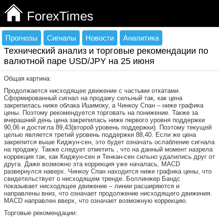
ForexTimes
Прогнозы
Сигналы
Новости
Аналитика
Технический анализ и торговые рекомендации по
валютной паре USD/JPY на 25 июня
Общая картина:
Продолжается нисходящее движение с частыми откатами.
Сформированный сигнал на продажу сильный так, как цена
закрепилась ниже облака Ишимоку, а Чинкоу Спан – ниже графика
цены. Поэтому рекомендуется торговать на понижение. Также за
вчерашний день цена закрепилась ниже первого уровня поддержки
90,06 и достигла 89,43(второй уровень поддержки). Поэтому текущей
целью является третий уровень поддержки 88,40. Если же цена
закрепится выше Киджун-сен, это будет означать ослабление сигнала
на продажу. Также следует отметить , что на данный момент назрела
коррекция так, как Киджун-сен и Тенкан-сен сильно удалились друг от
друга. Даже возможно эта коррекция уже началась, MACD
развернулся наверх. Чинкоу Спан находится ниже графика цены, что
свидетельствует о нисходящем тренде. Боллинжер Бандс
показывает нисходящее движение – линии расширяются и
направлены вниз, что означает продолжение нисходящего движения.
MACD направлен вверх, что означает возможную коррекцию.
Торговые рекомендации: