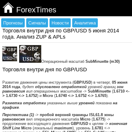
ForexTimes
Прогнозы
Сигналы
Новости
Аналитика
Торговля внутри дня по GBP/USD 5 июня 2014
года. Анализ ZUP & APLs
Операционный масштаб
SubMinuette
(m30)
Торговля внутри дня по GBP/USD
Развитие движения цены инструмента (
GBP/USD
) в четверг,
05 июня
2014 года
,
будет
обусловлено отработкой
уровней границ
зон
равновесия
вил операционных масштабов
->
SubMinuette
(
1.6710 <-
> 1.6730 <-> 1.6752
) и
Micro
(
1.6740 <-> 1.6752 <-> 1.6765
).
Разметка отработки
указанных выше
уровней
показана
на
графике
.
Перспектива (1)
->
пробой
верхней границы ISL61.8 зоны
равновесия
вил операционного масштаба
Micro
(
1.6775
) ->
продолжение восходящего движения
GBP/USD
к целям ->
конечная
Shiff Line
Micro
(
локальный
maximum
), уровень
1.6781
<->