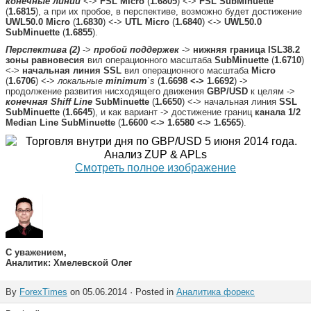
конечные линии
<->
FSL Micro
(
1.6805
) <->
FSL SubMinuette
(
1.6815
), а при их пробое, в перспективе, возможно будет достижение
UWL50.0 Micro
(
1.6830
) <->
UTL Micro
(
1.6840
) <->
UWL50.0
SubMinuette
(
1.6855
).
Перспектива (2)
->
пробой поддержек
->
нижняя граница ISL38.2
зоны равновесия
вил операционного масштаба
SubMinuette
(
1.6710
)
<->
начальная линия SSL
вил операционного масштаба
Micro
(
1.6706
) <->
локальные
minimum
`s
(
1.6698 <-> 1.6692
) ->
продолжение развития нисходящего движения
GBP/USD
к целям ->
конечная Shiff Line
SubMinuette
(
1.6650
) <-> начальная линия
SSL
SubMinuette
(
1.6645
), и как вариант -> достижение границ
канала 1/2
Median Line SubMinuette
(
1.6600 <-> 1.6580 <-> 1.6565
).
Смотреть полное изображение
С уважением,
Аналитик: Хмелевской Олег
By
ForexTimes
on 05.06.2014 · Posted in
Аналитика форекс