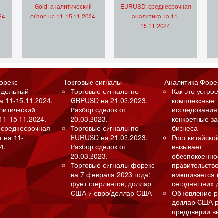
Gold: аналитический
EURUSD: среднесрочная
24.
обзор на 11-15.11.2024.
аналитика на 11-
15.11.2024.
орекс
Торговые сигналы
Аналитика Форе
едельный
Торговые сигналы по
Как это устрое
а 11-15.11.2024.
GBPUSD на 21.03.2023.
комплексные
алитический
Разбор сделок от
исследования
11-15.11.2024.
20.03.2023.
конкретные з
 среднесрочная
Торговые сигналы по
бизнеса
а на 11-
EURUSD на 21.03.2023.
Рост китайско
4.
Разбор сделок от
вызывает
20.03.2023.
обеспокоенно
Торговые сигналы форекс
правительство
на 7 февраля 2023 года:
вмешивается 
фунт стерлингов, доллар
сегодняшних 
США и евро/доллар США
Обновление р
доллар США р
преддверии в