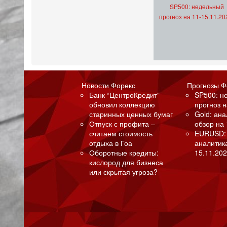
SP500: недельный
прогноз на 11-15.11.20
Новости Форекс
Прогнозы Ф
Банк “ЦентроКредит”
SP500: н
обновил коллекцию
прогноз н
старинных ценных бумаг
Gold: ан
Отпуск с профита –
обзор на 
считаем стоимость
EURUSD:
отдыха в Гоа
аналитик
Оборотные кредиты:
15.11.202
кислород для бизнеса
или скрытая угроза?