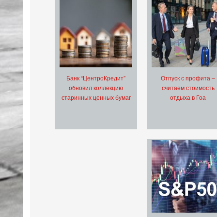
Банк “ЦентроКредит”
Отпуск с профита –
обновил коллекцию
считаем стоимость
старинных ценных бумаг
отдыха в Гоа