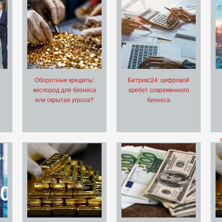
Оборотные кредиты:
Битрикс24: цифровой
кислород для бизнеса
хребет современного
или скрытая угроза?
бизнеса