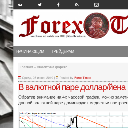
НАЧИНАЮЩИМ
ТРЕЙДЕРАМ
Главная
»
Аналитика форекс
Среда, 23 июня, 2010
|
Posted by
ForexTimes
В валютной паре доллар/йена
Обратив внимание на 4х часовой график, можно заметит
данной валютной паре доминируют медвежьи настроени