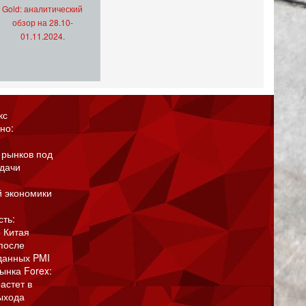
Gold: аналитический
обзор на 28.10-
01.11.2024.
кс
но:
 рынков под
адачи
й экономики
сть:
 Китая
после
данных PMI
ынка Forex:
астет в
ыхода