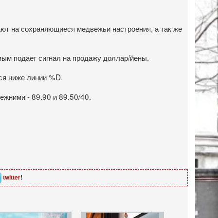
ают на сохраняющиеся медвежьи настроения, а так же
мым подает сигнал на продажу доллар/йены.
ся ниже линии %D.
жними - 89.90 и 89.50/40.
twitter
!