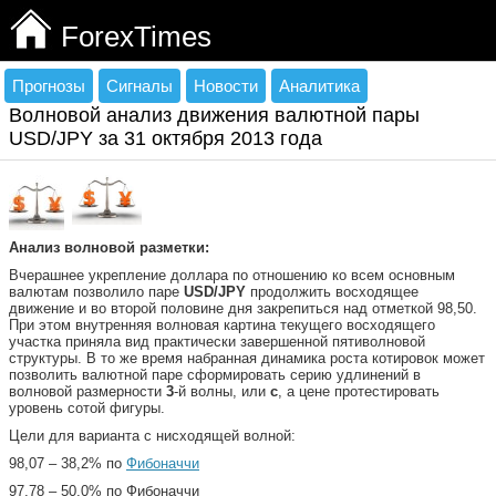
ForexTimes
Прогнозы
Сигналы
Новости
Аналитика
Волновой анализ движения валютной пары
USD/JPY за 31 октября 2013 года
Анализ волновой разметки:
Вчерашнее укрепление доллара по отношению ко всем основным
валютам позволило паре
USD
/
JPY
продолжить восходящее
движение и во второй половине дня закрепиться над отметкой 98,50.
При этом внутренняя волновая картина текущего восходящего
участка приняла вид практически завершенной пятиволновой
структуры. В то же время набранная динамика роста котировок может
позволить валютной паре сформировать серию удлинений в
волновой размерности
3
-й волны, или
с
, а цене протестировать
уровень сотой фигуры.
Цели для варианта c нисходящей волной:
98,07 – 38,2% по
Фибоначчи
97,78 – 50,0% по Фибоначчи