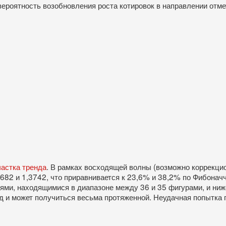
о вероятность возобновления роста котировок в направлении от
частка тренда
. В рамках восходящей волны (возможно коррекци
682 и 1,3742, что приравнивается к 23,6% и 38,2% по Фибонач
лями, находящимися в диапазоне между 36 и 35 фигурами, и ниж
д и может получиться весьма протяженной. Неудачная попытка 