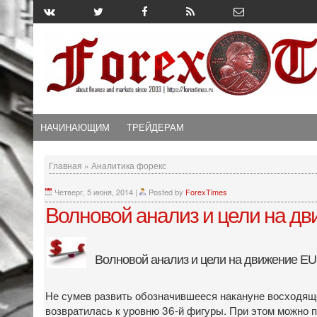
НАЧИНАЮЩИМ
ТРЕЙДЕРАМ
Главная
»
Аналитика форекс
Четверг, 5 июня, 2014
|
Posted by
ForexTimes
Волновой анализ и цели на дв
Волновой анализ и цели на движение E
Не сумев развить обозначившееся накануне восходящ
возвратилась к уровню 36-й фигуры. При этом можно 