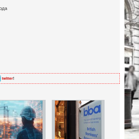
twitter
!