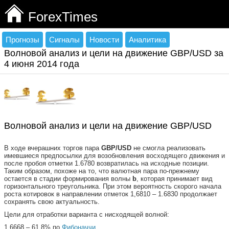
ForexTimes
Прогнозы
Сигналы
Новости
Аналитика
Волновой анализ и цели на движение GBP/USD за
4 июня 2014 года
Волновой анализ и цели на движение GBP/USD
В ходе вчерашних торгов пара
GBP
/
USD
не смогла реализовать
имевшиеся предпосылки для возобновления восходящего движения и
после пробоя отметки 1.6780 возвратилась на исходные позиции.
Таким образом, похоже на то, что валютная пара по-прежнему
остается в стадии формирования волны
b
, которая принимает вид
горизонтального треугольника. При этом вероятность скорого начала
роста котировок в направлении отметок 1,6810 – 1.6830 продолжает
сохранять свою актуальность.
Цели для отработки варианта с нисходящей волной:
1,6668 – 61,8% по
Фибоначчи