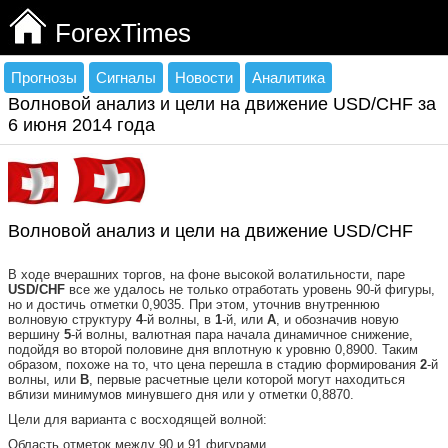
ForexTimes
Прогнозы
Сигналы
Новости
Аналитика
Волновой анализ и цели на движение USD/CHF за
6 июня 2014 года
Волновой анализ и цели на движение USD/CHF
В ходе вчерашних торгов, на фоне высокой волатильности, паре
USD
/
CHF
все же удалось не только отработать уровень 90-й фигуры,
но и достичь отметки 0,9035. При этом, уточнив внутреннюю
волновую структуру
4
-й волны, в
1
-й, или
А
, и обозначив новую
вершину
5
-й волны, валютная пара начала динамичное снижение,
подойдя во второй половине дня вплотную к уровню 0,8900. Таким
образом, похоже на то, что цена перешла в стадию формирования
2
-й
волны, или
В
, первые расчетные цели которой могут находиться
вблизи минимумов минувшего дня или у отметки 0,8870.
Цели для варианта с восходящей волной:
Область отметок между 90 и 91 фигурами