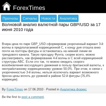
ForexTimes
Прогнозы
Сигналы
Новости
Аналитика
Волновой анализ валютной пары GBP/USD за 17
июня 2010 года
Вчера цена по паре GBP_USD сформировав укороченный вариант 3-й
волны в предполагаемой коррекционной С, к концу дня отошла вниз
почти на полторы фигуры и остановилась на нижней линии ее
трендового канала. Такую просадку Фунта, скорее всего, можно
рассматривать, как формирование 4-й волны в С всей коррекционной
структуры АВС. Если это так, то можно ожидать скорого
возобновления восходящего движения в пользу британской валюты, к
неотработанному коррекционному уровню 50,0%. При этом, в связи с
укороченностью 3-й волны, нельзя исключать вариант возможного
броска цены вплоть до уровней в районе 52-й фигуры (76,4%
коррекции).
By
ForexTimes
on 17.06.2010 · Posted in
Аналитика форекс
Be the first to
post a comment
.