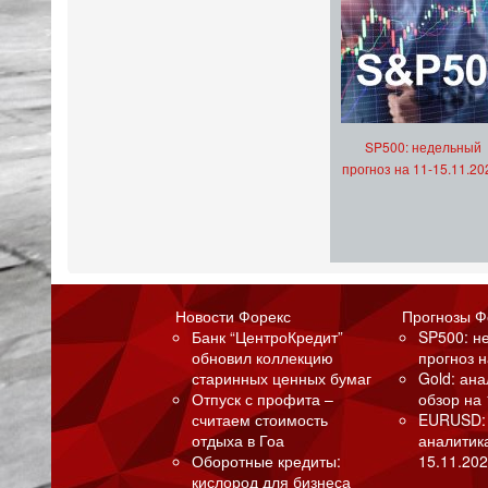
SP500: недельный
прогноз на 11-15.11.20
Новости Форекс
Прогнозы Ф
Банк “ЦентроКредит”
SP500: н
обновил коллекцию
прогноз н
старинных ценных бумаг
Gold: ан
Отпуск с профита –
обзор на 
считаем стоимость
EURUSD:
отдыха в Гоа
аналитик
Оборотные кредиты:
15.11.202
кислород для бизнеса