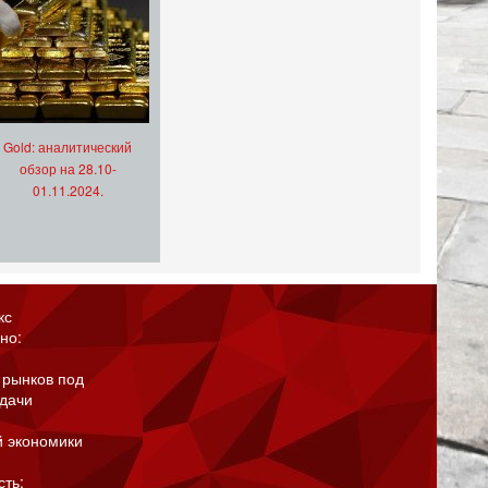
Gold: аналитический
обзор на 28.10-
01.11.2024.
кс
но:
 рынков под
адачи
й экономики
сть: