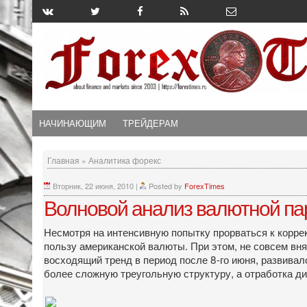
НАЧИНАЮЩИМ
ТРЕЙДЕРАМ
Главная
»
Аналитика форекс
Вторник, 22 июня, 2010
|
Posted by
ForexTimes
Волновой анализ валютной па
Несмотря на интенсивную попытку прорваться к корре
пользу американской валюты. При этом, не совсем вня
восходящий тренд в период после 8-го июня, развивал
более сложную треугольную структуру, а отработка д