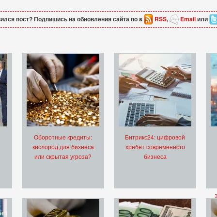
ился пост? Подпишись на обновления сайта по s
RSS
,
Email
или
Оборотные кредиты:
Битрикс24: цифровой
кислород для бизнеса
хребет современного
или скрытая угроза?
бизнеса