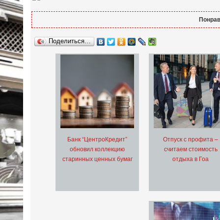
Понрав
Поделиться…
Банк “ЦентроКредит”
Отпуск с профита –
обновил коллекцию
считаем стоимость
старинных ценных бумаг
отдыха в Гоа