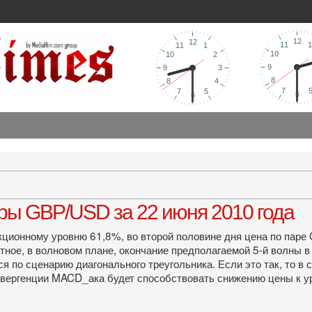
ры GBP/USD за 22 июня 2010 года
кционному уровню 61,8%, во второй половине дня цена по пар
тное, в волновом плане, окончание предполагаемой 5-й волны в 
ся по сценарию диагонального треугольника. Если это так, то 
ивергенции MACD_ака будет способствовать снижению цены к у