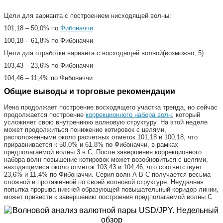
Цели для варианта с построением нисходящей волны:
101,18 – 50,0% по
Фибоначчи
100,18 – 61,8% по Фибоначчи
Цели для отработки варианта с восходящей волной(возможно, 5):
103,43 – 23,6% по Фибоначчи
104,46 – 11,4% по Фибоначчи
Общие выводы и торговые рекомендации
Иена продолжает построение восходящего участка тренда, но сейчас
продолжается построение
коррекционного набора волн
, который
усложняет свою внутреннюю волновую структуру. На этой неделе
может продолжиться понижение котировок с целями,
расположенными около расчетных отметок 101,18 и 100,18, что
приравнивается к 50,0% и 61,8% по Фибоначчи, в рамках
предполагаемой волны 3 в С. После завершения коррекционного
набора волн повышение котировок может возобновиться с целями,
находящимися около отметок 103,43 и 104,46, что соответствует
23,6% и 11,4% по Фибоначчи. Серия волн A-B-C получается весьма
сложной и протяженной по своей волновой структуре. Неудачная
попытка прорыва нижней образующей повышательный коридор линии,
может привести к завершению построения предполагаемой волны С.