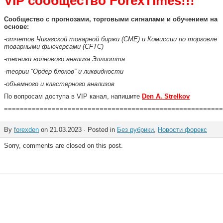
VIP сообщество ForexTimes!!!
Сообщество с прогнозами, торговыми сигналами и обучением на
основе:
-отчетов Чикагской товарной биржи (CME) и Комиссии по торговле
товарными фьючерсами (CFTC)
-техники волнового анализа Эллиотта
-теории “Ордер блоков” и ликвидности
-объемного и кластерного анализов
По вопросам доступа в VIP канал, напишите
Den A. Strelkov
=======================================================
By
forexden
on 21.03.2023 · Posted in
Без рубрики
,
Новости форекс
Sorry, comments are closed on this post.