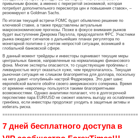
привычным фоном, а именно с перегретой экономикой, которая
потребует дополнительного пересмотра цен и повышения ставок», –
резюмируют в Goldman Sachs.
По итогам текущей встречи FOMC будет объявлено решение по
ключевой ставке, а также представлены актуальные
макроэкономические прогнозы. Позже в фокусе внимания рынков
будет выступление Джерома Пауэлла, председателя ФРС. Участники
рынка ожидают сигналов о дальнейших планах регулятора по
монетарной политике с учетом непростой ситуации, возникшей в
глобальной банковской сфере.
В данный момент трейдеры и инвесторы оценивают текущие меры
центральных банков, направленные на нормализацию финансового
фона. Многие эксперты опасаются, то существующие проблемы с
ликвидностью могут оказаться хуже, чем предполагалось. Текущая
рыночная ситуация не слишком благоприятна для доллара, поскольку
на него давит «голубиный» настрой Федрезерва. Это дает шанс
европейской валюте обойти своего американского соперника. Время
от времени «европеец» пользуется такими благоприятными
возможностями. Однако аналитики полагают, что в долгосрочной
перспективе пара EUR/USD не сможет извлечь выгоду из ослабления
гринбека, если инвесторы продолжат уходить в защитные активы и
избегать риска.
=======================================================
7 дней бесплатного доступа в