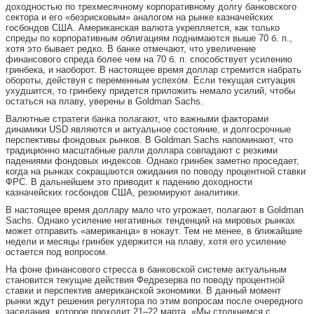
доходностью по трехмесячному корпоративному долгу банковского
сектора и его «безрисковым» аналогом на рынке казначейских
госбондов США. Американская валюта укрепляется, как только
спреды по корпоративным облигациям поднимаются выше 70 б. п.,
хотя это бывает редко. В банке отмечают, что увеличение
финансового спреда более чем на 70 б. п. способствует усилению
гринбека, и наоборот. В настоящее время доллар стремится набрать
обороты, действуя с переменным успехом. Если текущая ситуация
ухудшится, то гринбеку придется приложить немало усилий, чтобы
остаться на плаву, уверены в Goldman Sachs.
Валютные стратеги банка полагают, что важными факторами
динамики USD являются и актуальное состояние, и долгосрочные
перспективы фондовых рынков. В Goldman Sachs напоминают, что
традиционно масштабные ралли доллара совпадают с резкими
падениями фондовых индексов. Однако гринбек заметно проседает,
когда на рынках сокращаются ожидания по поводу процентной ставки
ФРС. В дальнейшем это приводит к падению доходности
казначейских госбондов США, резюмируют аналитики.
В настоящее время доллару мало что угрожает, полагают в Goldman
Sachs. Однако усиление негативных тенденций на мировых рынках
может отправить «американца» в нокаут. Тем не менее, в ближайшие
недели и месяцы гринбек удержится на плаву, хотя его усиление
остается под вопросом.
На фоне финансового стресса в банковской системе актуальным
становится текущие действия Федрезерва по поводу процентной
ставки и перспектив американской экономики. В данный момент
рынки ждут решения регулятора по этим вопросам после очередного
заседания, которое проходит 21–22 марта. «Мы столкнемся с