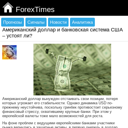
ForexTimes
Прогнозы
Сигналы
Новости
Аналитика
Американский доллар и банковская система США
– устоят ли?
Американский доллар вынужден отстаивать свои позиции, потеря
которых угрожает его стабильности. Однако динамика USD по-
прежнему неустойчива, поскольку гринбек противостоит серьезному
финансовый стрессу, охватившему крупные банки. При этом у
европейской валюты тоже мало возможностей для роста.
На фоне проблем с ведущими европейскими банками участники
рынка вернулись в защитные активы, в первую очередь в доллар.