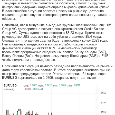
Трейдеры и инвесторы пытаются разобраться, смогут ли крупные
центробанки сдержать надвигающийся мировой финансовый кризис.
В сложившейся ситуации аппетит к риску на рынке существенно
снизился, однако спустя некоторое время начал понемногу набирать
обороты.
Напомним, что в минувшие выходные крупный швейцарский банк UBS
Group AG договорился о покупке обанкротившегося Credit Suisse
Group AG. Сумма сделки оценивается в $3,23 млрд. Кроме этого,
руководство UBS возьмет на себя убытки в размере $5,4 млрд.
Ожидается, что данная сделка будет завершена к концу 2023 года.
Немаловажную поддержку в вопросе стабилизации сложной
финансовой ситуации окажет ФРС. Американский регулятор
возобновит предложение ежедневных свопов Банку Канады (BoC),
Банку Японии (BoJ), Национальному банку Швейцарии (SNB) и ЕЦБ,
чтобы помочь им с ликвидностью.
Сложившаяся ситуация немного разрядила напряженность на рынке и
дала фору европейской валюте. В итоге последняя обогнала гринбек,
отыгрывая предыдущие потери. Утром во вторник, 21 марта, пара
EUR/USD
торговалась по 1,0709, стараясь подняться выше.