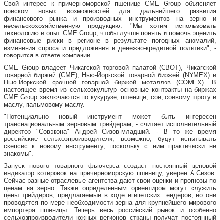
Свой интерес к причерноморской пшенице CME Group объясняет
поиском новых возможностей для дальнейшего развития
финансового рынка и производных инструментов на зерно и
несельскохозяйственную продукцию. "Мы хотим использовать
технологию и опыт CME Group, чтобы лучше понять и помочь оценить
финансовые риски в регионе в результате погодных аномалий,
изменения спроса и предложения и денежно-кредитной политики", -
говорится в ответе компании.
CME Group владеет Чикагской торговой палатой (CBOT), Чикагской
товарной биржей (CME), Нью-Йоркской товарной биржей (NYMEX) и
Нью-Йоркской срочной товарной биржей металлов (COMEX). В
настоящее время из сельхозкультур основные контракты на биржах
CME Group заключаются по кукурузе, пшенице, сое, соевому шроту и
маслу, пальмовому маслу.
"Потенциально новый инструмент может быть интересен
транснациональным зерновым трейдерам, - считает исполнительный
директор "Совэкона" Андрей Сизов-младший. - В то же время
российские сельхозпроизводители, возможно, будут испытывать
скепсис к новому инструменту, поскольку с ним практически не
знакомы".
Запуск нового товарного фьючерса создаст постоянный ценовой
индикатор котировок на причерноморскую пшеницу, уверен А.Сизов.
Сейчас разные отраслевые агентства дают свои оценки и прогнозы по
ценам на зерно. Также определенным ориентиром могут служить
цены трейдеров, предлагаемые в ходе египетских тендеров, но они
проводятся по мере необходимости зерна для крупнейшего мирового
импортера пшеницы. Теперь весь российский рынок и особенно
сельхозпроизводители южных регионов страны получат постоянный