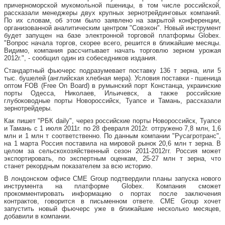
причерноморской мукомольной пшеницы, в том числе российской,
рассказали менеджеры двух крупных зернотрейдинговых компаний.
По их словам, об этом было заявлено на закрытой конференции,
организованной аналитическим центром "Совэкон". Новый инструмент
будет запущен на базе электронной торговой платформы Globex.
"Вопрос начала торгов, скорее всего, решится в ближайшие месяцы.
Видимо, компания рассчитывает начать торговлю зерном урожая
2012г.", - сообщил один из собеседников издания.
Стандартный фьючерс подразумевает поставку 136 т зерна, или 5
тыс. бушелей (английская хлебная мера). Условия поставки - пшеница
оптом FOB (Free On Board) в румынский порт Констанца, украинские
порты Одесса, Николаев, Ильичевск, а также российские
глубоководные порты Новороссийск, Туапсе и Тамань, рассказали
зернотрейдеры.
Как пишет "РБК daily", через российские порты Новороссийск, Туапсе
и Тамань с 1 июля 2011г. по 28 февраля 2012г. отгружено 7,8 млн, 1,6
млн и 1 млн т соответственно. По данным компании "Русагротранс",
на 1 марта Россия поставила на мировой рынок 20,6 млн т зерна. В
целом за сельскохозяйственный сезон 2011-2012гг. Россия может
экспортировать, по экспертным оценкам, 25-27 млн т зерна, что
станет рекордным показателем за всю историю.
В лондонском офисе CME Group подтвердили планы запуска нового
инструмента на платформе Globex. Компания сможет
прокомментировать информацию о портах после заключения
контрактов, говорится в письменном ответе. CME Group хочет
запустить новый фьючерс уже в ближайшие несколько месяцев,
добавили в компании.