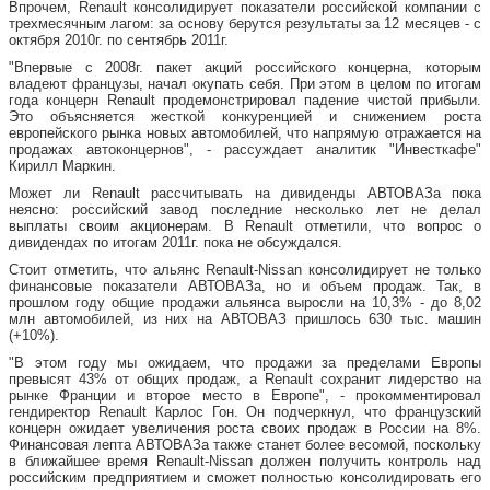
Впрочем, Renault консолидирует показатели российской компании с
трехмесячным лагом: за основу берутся результаты за 12 месяцев - с
октября 2010г. по сентябрь 2011г.
"Впервые с 2008г. пакет акций российского концерна, которым
владеют французы, начал окупать себя. При этом в целом по итогам
года концерн Renault продемонстрировал падение чистой прибыли.
Это объясняется жесткой конкуренцией и снижением роста
европейского рынка новых автомобилей, что напрямую отражается на
продажах автоконцернов", - рассуждает аналитик "Инвесткафе"
Кирилл Маркин.
Может ли Renault рассчитывать на дивиденды АВТОВАЗа пока
неясно: российский завод последние несколько лет не делал
выплаты своим акционерам. В Renault отметили, что вопрос о
дивидендах по итогам 2011г. пока не обсуждался.
Стоит отметить, что альянс Renault-Nissan консолидирует не только
финансовые показатели АВТОВАЗа, но и объем продаж. Так, в
прошлом году общие продажи альянса выросли на 10,3% - до 8,02
млн автомобилей, из них на АВТОВАЗ пришлось 630 тыс. машин
(+10%).
"В этом году мы ожидаем, что продажи за пределами Европы
превысят 43% от общих продаж, а Renault сохранит лидерство на
рынке Франции и второе место в Европе", - прокомментировал
гендиректор Renault Карлос Гон. Он подчеркнул, что французский
концерн ожидает увеличения роста своих продаж в России на 8%.
Финансовая лепта АВТОВАЗа также станет более весомой, поскольку
в ближайшее время Renault-Nissan должен получить контроль над
российским предприятием и сможет полностью консолидировать его