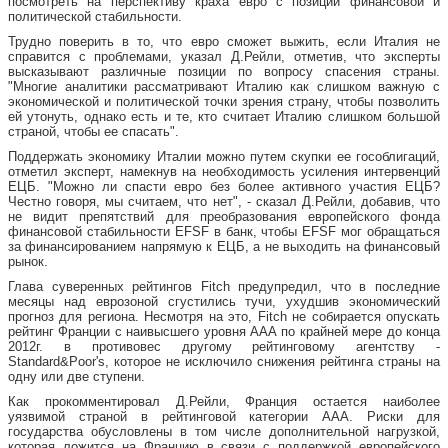
посмотреть на перспективу краха евро с позиций финансовой и
политической стабильности.
Трудно поверить в то, что евро сможет выжить, если Италия не
справится с проблемами, указал Д.Рейли, отметив, что эксперты
высказывают различные позиции по вопросу спасения страны.
"Многие аналитики рассматривают Италию как слишком важную с
экономической и политической точки зрения страну, чтобы позволить
ей утонуть, однако есть и те, кто считает Италию слишком большой
страной, чтобы ее спасать".
Поддержать экономику Италии можно путем скупки ее гособлигаций,
отметил эксперт, намекнув на необходимость усиления интервенций
ЕЦБ. "Можно ли спасти евро без более активного участия ЕЦБ?
Честно говоря, мы считаем, что нет", - сказал Д.Рейли, добавив, что
не видит препятствий для преобразования европейского фонда
финансовой стабильности EFSF в банк, чтобы EFSF мог обращаться
за финансированием напрямую к ЕЦБ, а не выходить на финансовый
рынок.
Глава суверенных рейтингов Fitch предупредил, что в последние
месяцы над еврозоной сгустились тучи, ухудшив экономический
прогноз для региона. Несмотря на это, Fitch не собирается опускать
рейтинг Франции с наивысшего уровня ААА по крайней мере до конца
2012г. в противовес другому рейтинговому агентству -
Standard&Poor's, которое не исключило снижения рейтинга страны на
одну или две ступени.
Как прокомментировал Д.Рейли, Франция остается наиболее
уязвимой страной в рейтинговой категории ААА. Риски для
государства обусловлены в том числе дополнительной нагрузкой,
которая ложится на Францию в связи с поддержкой европейского