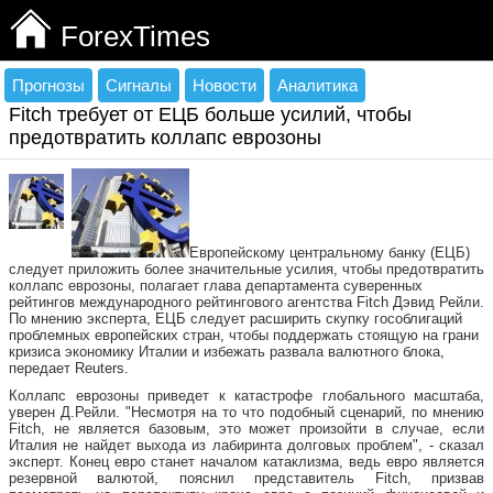
ForexTimes
Прогнозы
Сигналы
Новости
Аналитика
Fitch требует от ЕЦБ больше усилий, чтобы
предотвратить коллапс еврозоны
Европейскому центральному банку (ЕЦБ)
следует приложить
более значительные усилия, чтобы предотвратить
коллапс еврозоны, полагает глава департамента суверенных
рейтингов международного рейтингового агентства Fitch Дэвид Рейли.
По мнению эксперта, ЕЦБ следует расширить скупку гособлигаций
проблемных европейских стран, чтобы поддержать стоящую на грани
кризиса экономику Италии и избежать развала валютного блока,
передает Reuters.
Коллапс еврозоны приведет к катастрофе глобального масштаба,
уверен Д.Рейли. "Несмотря на то что подобный сценарий, по мнению
Fitch, не является базовым, это может произойти в случае, если
Италия не найдет выхода из лабиринта долговых проблем", - сказал
эксперт. Конец евро станет началом катаклизма, ведь евро является
резервной валютой, пояснил представитель Fitch, призвав