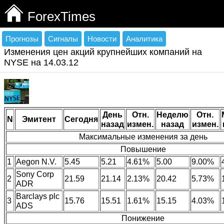
ForexTimes
Прогнозы
Сигналы
Новости
Аналитика
Изменения цен акций крупнейших компаний на
NYSE на 14.03.12
День
Отн.
Неделю
Отн.
N
Эмитент
Сегодня
назад
измен.
назад
измен.
Максимальные изменения за день
Повышение
1
Aegon N.V.
5.45
5.21
4.61%
5.00
9.00%
Sony Corp
2
21.59
21.14
2.13%
20.42
5.73%
ADR
Barclays plc
3
15.76
15.51
1.61%
15.15
4.03%
ADS
Понижение