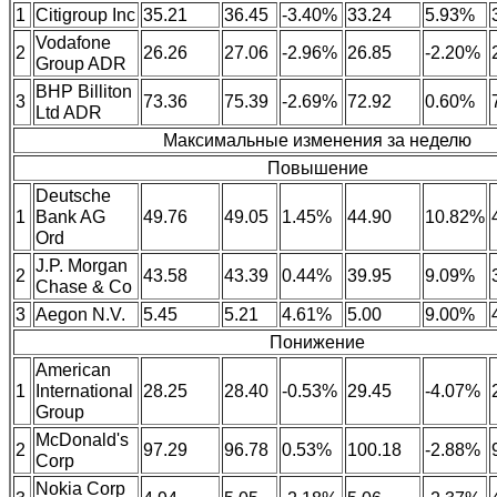
1
Citigroup Inc
35.21
36.45
-3.40%
33.24
5.93%
Vodafone
2
26.26
27.06
-2.96%
26.85
-2.20%
Group ADR
BHP Billiton
3
73.36
75.39
-2.69%
72.92
0.60%
Ltd ADR
Максимальные изменения за неделю
Повышение
Deutsche
1
Bank AG
49.76
49.05
1.45%
44.90
10.82%
Ord
J.P. Morgan
2
43.58
43.39
0.44%
39.95
9.09%
Chase & Co
3
Aegon N.V.
5.45
5.21
4.61%
5.00
9.00%
Понижение
American
1
International
28.25
28.40
-0.53%
29.45
-4.07%
Group
McDonald's
2
97.29
96.78
0.53%
100.18
-2.88%
Corp
Nokia Corp