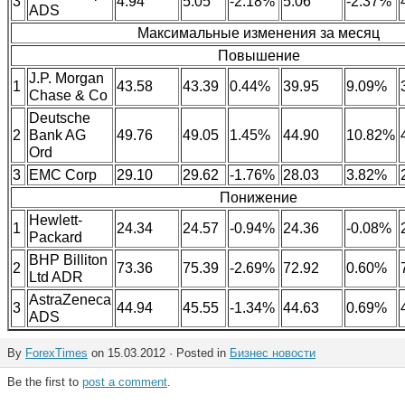
3
4.94
5.05
-2.18%
5.06
-2.37%
ADS
Максимальные изменения за месяц
Повышение
J.P. Morgan
1
43.58
43.39
0.44%
39.95
9.09%
Chase & Co
Deutsche
2
Bank AG
49.76
49.05
1.45%
44.90
10.82%
Ord
3
EMC Corp
29.10
29.62
-1.76%
28.03
3.82%
Понижение
Hewlett-
1
24.34
24.57
-0.94%
24.36
-0.08%
Packard
BHP Billiton
2
73.36
75.39
-2.69%
72.92
0.60%
Ltd ADR
AstraZeneca
3
44.94
45.55
-1.34%
44.63
0.69%
ADS
By
ForexTimes
on 15.03.2012 · Posted in
Бизнес новости
Be the first to
post a comment
.