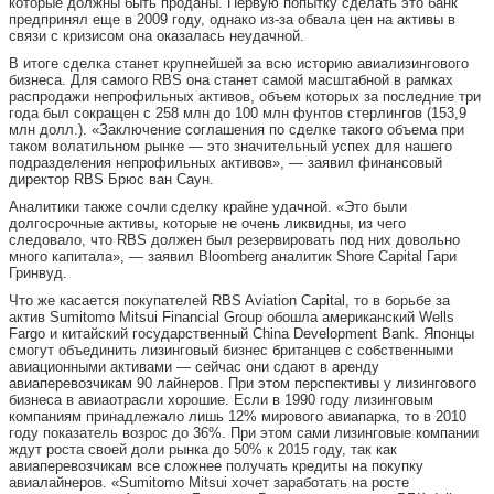
которые должны быть проданы. Первую попытку сделать это банк
предпринял еще в 2009 году, однако из-за обвала цен на активы в
связи с кризисом она оказалась неудачной.
В итоге сделка станет крупнейшей за всю историю авиализингового
бизнеса. Для самого RBS она станет самой масштабной в рамках
распродажи непрофильных активов, объем которых за последние три
года был сокращен с 258 млн до 100 млн фунтов стерлингов (153,9
млн долл.). «Заключение соглашения по сделке такого объема при
таком волатильном рынке — это значительный успех для нашего
подразделения непрофильных активов», — заявил финансовый
директор RBS Брюс ван Саун.
Аналитики также сочли сделку крайне удачной. «Это были
долгосрочные активы, которые не очень ликвидны, из чего
следовало, что RBS должен был резервировать под них довольно
много капитала», — заявил Bloomberg аналитик Shore Capital Гари
Гринвуд.
Что же касается покупателей RBS Aviation Capital, то в борьбе за
актив Sumitomo Mitsui Financial Group обошла американский Wells
Fargo и китайский государственный China Development Bank. Японцы
смогут объединить лизинговый бизнес британцев с собственными
авиационными активами — сейчас они сдают в аренду
авиаперевозчикам 90 лайнеров. При этом перспективы у лизингового
бизнеса в авиаотрасли хорошие. Если в 1990 году лизинговым
компаниям принадлежало лишь 12% мирового авиапарка, то в 2010
году показатель возрос до 36%. При этом сами лизинговые компании
ждут роста своей доли рынка до 50% к 2015 году, так как
авиаперевозчикам все сложнее получать кредиты на покупку
авиалайнеров. «Sumitomo Mitsui хочет заработать на росте