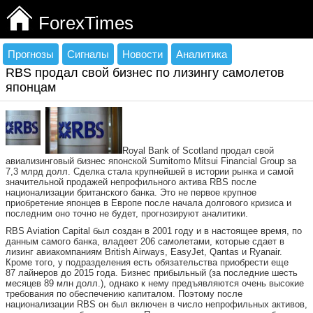
ForexTimes
Прогнозы
Сигналы
Новости
Аналитика
RBS продал свой бизнес по лизингу самолетов
японцам
Royal Bank of Scotland продал свой
авиализинговый бизнес японской Sumitomo Mitsui Financial Group за
7,3 млрд долл. Сделка стала крупнейшей в истории рынка и самой
значительной продажей непрофильного актива RBS после
национализации британского банка. Это не первое крупное
приобретение японцев в Европе после начала долгового кризиса и
последним оно точно не будет, прогнозируют аналитики.
RBS Aviation Capital был создан в 2001 году и в настоящее время, по
данным самого банка, владеет 206 самолетами, которые сдает в
лизинг авиакомпаниям British Airways, EasyJet, Qantas и Ryanair.
Кроме того, у подразделения есть обязательства приобрести еще
87 лайнеров до 2015 года. Бизнес прибыльный (за последние шесть
месяцев 89 млн долл.), однако к нему предъявляются очень высокие
требования по обеспечению капиталом. Поэтому после
национализации RBS он был включен в число непрофильных активов,