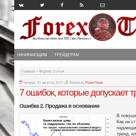
НАЧИНАЮЩИМ
ТРЕЙДЕРАМ
Главная
»
Форекс статьи
Четверг, 31 августа, 2017
|
Posted by
ForexTimes
7 ошибок, которые допускает тр
Ошибка 2. Продажа в основании
В ловушк
Как ни с
падающим
тренд, и