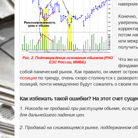
наверняк
Конечно,
уверенны
корректи
потом на
или межр
получить
Что же к
Рис. 2. Подтверждение основания объемом (РАО
ЕЭС России, ММВБ)
фондами)
собой панический рынок. Как правило, он имеет остро
позиции
по тренду, очень скоро столкнутся с разворот
позиций, почти немедленно будут сожалеть о своем п
Как избежать такой ошибки? На этот счет сущ
1. Никогда не продавай при растущем объеме, если ц
для дальнейшего падения цен.
2. Продавай на снижающемся рынке, поддержанном об