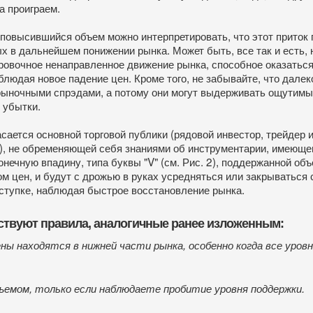
а проиграем.
 повысившийся объем можно интерпретировать, что этот приток
х в дальнейшем понижении рынка. Может быть, все так и есть, 
ровочное ненаправленное движение рынка, способное оказаться 
блюдая новое падение цен. Кроме того, не забывайте, что дале
ыночными спрэдами, а потому они могут выдерживать ощутимые
 убытки.
асается основной торговой публики (рядовой инвестор, трейде
, не обременяющей себя знаниями об инструментарии, имеющемс
конечную впадину, типа буквы "V" (см. Рис. 2), поддержанной о
ом цен, и будут с дрожью в руках усредняться или закрываться 
оступке, наблюдая быстрое восстановление рынка.
ествуют правила, аналогичные ранее изложенным:
ены находятся в нижней части рынка, особенно когда все уровн
ъемом, только если наблюдаете пробитие уровня поддержки.