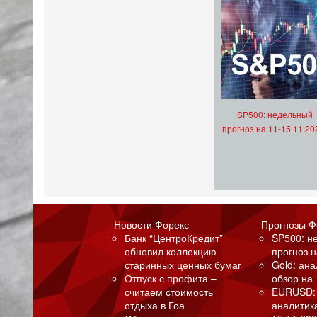
SP500: недельный
прогноз на 11-15.11.20
Новости Форекс
Прогнозы Ф
Банк “ЦентроКредит”
SP500: н
обновил коллекцию
прогноз н
старинных ценных бумаг
Gold: ан
Отпуск с профита –
обзор на 
считаем стоимость
EURUSD:
отдыха в Гоа
аналитик