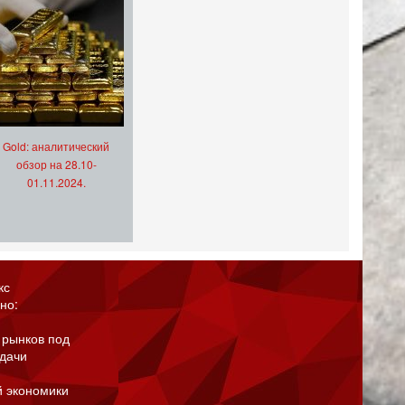
Gold: аналитический
обзор на 28.10-
01.11.2024.
кс
но:
 рынков под
адачи
й экономики