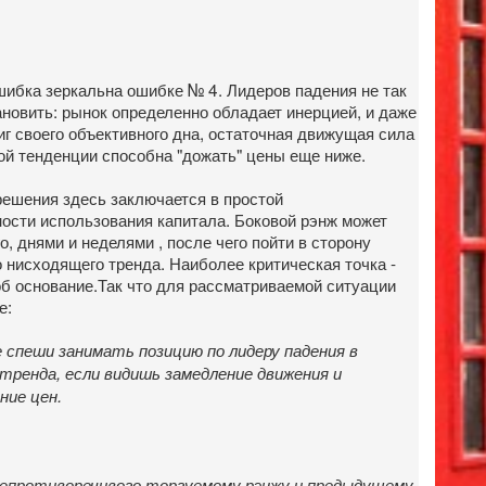
шибка зеркальна ошибке № 4. Лидеров падения не так
ановить: рынок определенно обладает инерцией, и даже
иг своего объективного дна, остаточная движущая сила
й тенденции способна "дожать" цены еще ниже.
решения здесь заключается в простой
ости использования капитала. Боковой рэнж может
о, днями и неделями , после чего пойти в сторону
нисходящего тренда. Наиболее критическая точка -
об основание.Так что для рассматриваемой ситуации
е:
е спеши занимать позицию по лидеру падения в
 тренда, если видишь замедление движения и
ние цен.
 непротиворечивого торгуемому рэнжу и предыдущему