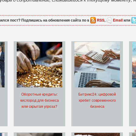
ился пост? Подпишись на обновления сайта по s
RSS
,
Email
или
Оборотные кредиты:
Битрикс24: цифровой
кислород для бизнеса
хребет современного
или скрытая угроза?
бизнеса