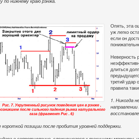
у по нижнему краю рэнжа.
Опять, эта о
уж легко ост
если он дост
понижательно
Неверность 
неэффективн
длиться долг
предыдущего 
третий удар 
правила таки
1. Никогда н
Рис. 7. Укрупненный рисунок поведения цен в рэнже ,
направлении
возникшем после сильного падения рынка натурального
восстановле
газа (фрагмент Рис . 6)
е короткой позиции после пробития уровней поддержки.
 удара о сопротивление, сложившегося к текущему моменту,