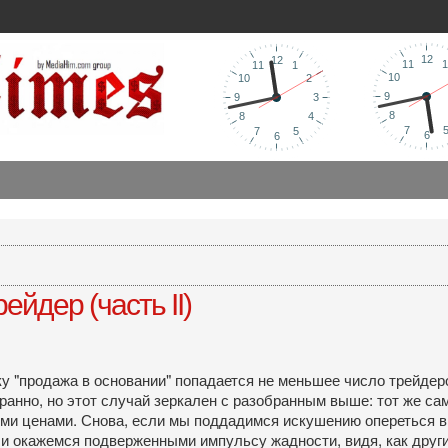
ейдер (часть II)
у "продажа в основании" попадается не меньшее число трейдеро
транно, но этот случай зеркален с разобранным выше: тот же с
и ценами. Снова, если мы поддадимся искушению опереться в
ли окажемся подверженными импульсу жадности, видя, как друг