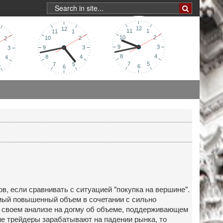
в, если сравнивать с ситуацией "покупка на вершине".
амый повышенный объем в сочетании с сильно
 своем анализе на догму об объеме, поддерживающем
ие трейдеры зарабатывают на падении рынка, то