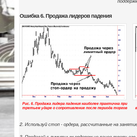
поддержк
Ошибка 6. Продажа лидеров падения
Рис. 6. Продажа лидера падения наиболее практична при
третьем ударе о сопротивление после периода торгов
2. Используй стоп - ордера, рассчитанные на заняти
3. Продавай с лимитным ордером не ранее третьего