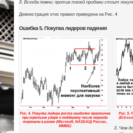
3. Всегда помни: против твоей продажи стоит покупк
Демонстрация этих правил приведена на Рис. 4
Ошибка 5. Покупка лидеров падения
Рис. 4. Покупка лидера роста наиболее практична
Рис. 5.
при третьем ударе о поддержку после периода
(Ericss
торговли в рэнже (Microsoft, NASDAQ) России ,
ММВБ)
3. Чем д