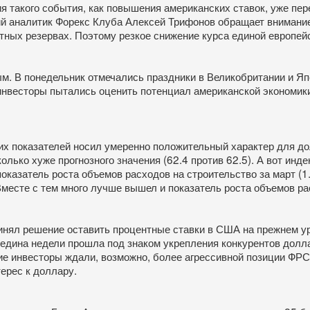
я такого события, как повышения американских ставок, уже пе
щий аналитик Форекс Клуба Алексей Трифонов обращает внимание
тных резервах. Поэтому резкое снижение курса единой европей
. В понедельник отмечались праздники в Великобритании и Япо
инвесторы пытались оценить потенциал американской экономики
х показателей носил умеренно положительный характер для до
олько хуже прогнозного значения (62.4 против 62.5). А вот инд
казатель роста объемов расходов на строительство за март (1
месте с тем много лучше вышел и показатель роста объемов рас
нял решение оставить процентные ставки в США на прежнем ур
ередина недели прошла под знаком укрепления конкурентов дол
гие инвесторы ждали, возможно, более агрессивной позиции ФР
ерес к доллару.