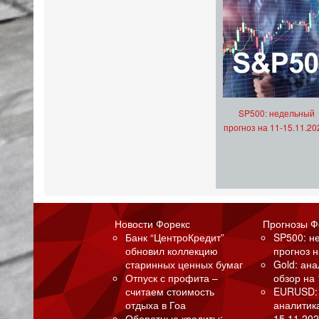
SP500: недельный
прогноз на 11-15.11.20
Новости Форекс
Прогнозы Ф
Банк “ЦентроКредит”
SP500: н
обновил коллекцию
прогноз н
старинных ценных бумаг
Gold: ан
Отпуск с профита –
обзор на 
считаем стоимость
EURUSD:
отдыха в Гоа
аналитик
Оборотные кредиты:
15.11.202