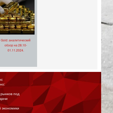
Gold: аналитический
обзор на 28.10-
01.11.2024.
кс
но:
 рынков под
адачи
й экономики