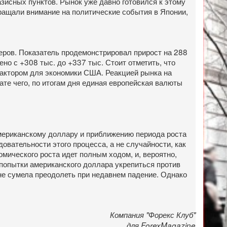
зисных пунктов. Рынок уже давно готовился к этому
бращали внимание на политические события в Японии,
ров. Показатель продемонстрировал прирост на 288
о с +308 тыс. до +337 тыс. Стоит отметить, что
фактором для экономики США. Реакцией рынка на
ате чего, по итогам дня единая европейская валюты
мериканскому доллару и приближению периода роста
овательности этого процесса, а не случайности, как
омического роста идет полным ходом, и, вероятно,
 попытки американского доллара укрепиться против
не сумела преодолеть при недавнем падение. Однако
Компания "Форекс Клуб"
для ForexMagazine