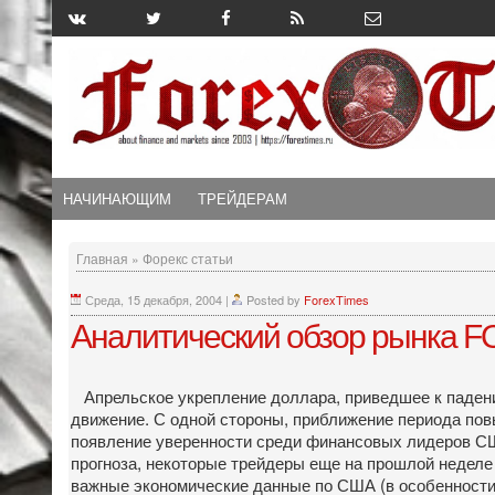
НАЧИНАЮЩИМ
ТРЕЙДЕРАМ
Главная
»
Форекс статьи
Среда, 15 декабря, 2004
|
Posted by
ForexTimes
Аналитический обзор рынка FO
Апрельское укрепление доллара, приведшее к падению
движение. С одной стороны, приближение периода повы
появление уверенности среди финансовых лидеров США
прогноза, некоторые трейдеры еще на прошлой неделе
важные экономические данные по США (в особенности