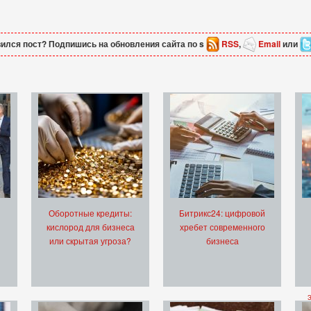
ился пост? Подпишись на обновления сайта по s
RSS
,
Email
или
Оборотные кредиты:
Битрикс24: цифровой
кислород для бизнеса
хребет современного
или скрытая угроза?
бизнеса