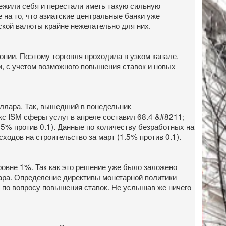
режили себя и перестали иметь такую сильную
 на то, что азиатские центральные банки уже
ской валюты крайне нежелательно для них.
нии. Поэтому торговля проходила в узком канале.
, с учетом возможного повышения ставок и новых
ллара. Так, вышедший в понедельник
екс ISM сферы услуг в апреле составил 68.4 &#8211;
.5% против 0.1). Данные по количеству безработных на
ходов на строительство за март (1.5% против 0.1).
овне 1%. Так как это решение уже было заложено
лара. Определение директивы монетарной политики
С по вопросу повышения ставок. Не услышав же ничего