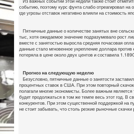
Из важных событий этой недели также стоит отметить
событию, поэтому курс фунта слабо отреагировал на о
где угрозы отставок негативно влияли на стоимость япо
Пятничные данные о количестве занятых вне сельско
тыс, хотя ожидаемое значение подразумевало рост ли
вместе с занятостью выросла средняя почасовая опла
данные стало мгновенное укрепление доллара против е
потеряла в цене около двух центов и составила 1.1890
Прогноз на следующую неделю
Безусловно, пятничные данные о занятости заставил
процентных ставок в США. При этом повторный скачок 
полагали многие экономисты. Более важным является то
будет продолжаться в том же темпе весь этот год. В 
конкурентов. При этом существенной поддержкой на п
не стоит забывать, что столь резкие рыночные скачки 