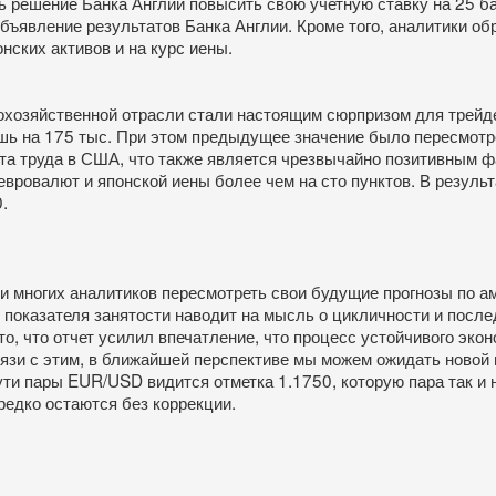
 решение Банка Англии повысить свою учетную ставку на 25 ба
бъявление результатов Банка Англии. Кроме того, аналитики о
нских активов и на курс иены.
хозяйственной отрасли стали настоящим сюрпризом для трейде
шь на 175 тыс. При этом предыдущее значение было пересмотрен
та труда в США, что также является чрезвычайно позитивным 
вровалют и японской иены более чем на сто пунктов. В результ
.
и многих аналитиков пересмотреть свои будущие прогнозы по а
показателя занятости наводит на мысль о цикличности и послед
, что отчет усилил впечатление, что процесс устойчивого экон
связи с этим, в ближайшей перспективе мы можем ожидать новой
ути пары EUR/USD видится отметка 1.1750, которую пара так и 
редко остаются без коррекции.