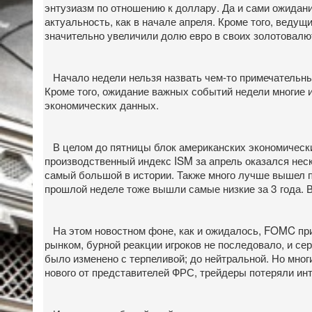
энтузиазм по отношению к доллару. Да и сами ожидани
актуальность, как в начале апреля. Кроме того, веду
значительно увеличили долю евро в своих золотовалю
Начало недели нельзя назвать чем-то примечательным
Кроме того, ожидание важных событий недели многие 
экономических данных.
В целом до пятницы блок американских экономически
производственный индекс ISM за апрель оказался неск
самый большой в истории. Также много лучше вышел по
прошлой неделе тоже вышли самые низкие за 3 года. В
На этом новостном фоне, как и ожидалось, FOMC при
рынком, бурной реакции игроков не последовало, и с
было изменено с терпеливой; до нейтральной. Но мно
нового от представителей ФРС, трейдеры потеряли инт