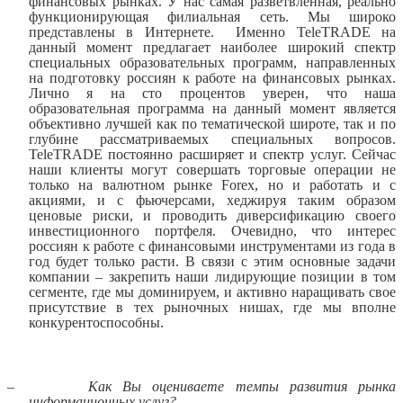
финансовых рынках. У нас самая разветвленная, реально
функционирующая филиальная сеть. Мы широко
представлены в Интернете.
Именно
TeleTRADE
на
данный момент предлагает наиболее широкий спектр
специальных образовательных программ, направленных
на подготовку россиян к работе на финансовых рынках.
Лично я на сто процентов уверен, что наша
образовательная программа на данный момент является
объективно лучшей как по тематической широте, так и по
глубине рассматриваемых специальных вопросов.
TeleTRADE
постоянно расширяет и спектр услуг. Сейчас
наши клиенты могут совершать торговые операции не
только на валютном рынке
Forex
, но и работать и с
акциями, и с фьючерсами, хеджируя таким образом
ценовые риски, и проводить диверсификацию своего
инвестиционного портфеля. Очевидно, что интерес
россиян к работе с финансовыми инструментами из года в
год будет только расти. В связи с этим основные задачи
компании – закрепить наши лидирующие позиции в том
сегменте, где мы доминируем, и активно наращивать свое
присутствие в тех рыночных нишах, где мы вполне
конкурентоспособны.
–
Как Вы оцениваете темпы развития рынка
информационных услуг?