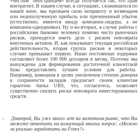
«чистым
иностранцем» всегда получается так, что прав
контрагент. В нашем случае, в ситуациях, сложившихся по
нашей вине, мы признаем свою неправоту и возмещаем
или недополученную прибыль или причиненный убыток
(естественно, имеются ввиду компании-лидеры, а не
компании-однодневки). Ну и во-вторых, в случае работы с
российскими банками человеку помимо чисто рыночных
рисков, приходится иметь дело с риском невозврата
внесенных активов. И, как показывает текущая российская
действительность, вторая группа рисков в некоторых
случаях превышает первую. Наши постоянные издержки
составляют более 100 000 долларов в месяц. Поэтому мы
вынуждены для формирования достаточной клиентской
базы предоставлять лучшие условия для работы.
Например, компания в целях увеличения степени доверия
к сохранности вкладов предлагает своим клиентам
гарантию банка
UBS
, что, согласитесь, позволяет
существенно снизить риски невозврата инвестированных
средств.
-
Дмитрий, Вы уже много лет на валютном рынке, что Вы
можете ответить на волнующий многих вопрос: «Можно
ли реально заработать на
Forex
?»