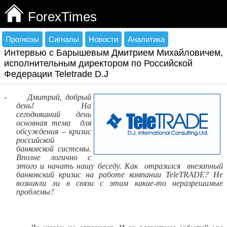
ForexTimes
Прогнозы
Сигналы
Новости
Аналитика
Интервью с Барышевым Дмитрием Михайловичем,
исполнительным директором по Российской
Федерации Teletrade D.J
-
Дмитрий, добрый
день! На
сегодняшний день
основная тема
для
обсуждения – кризис
российской
банковской системы.
Вполне логично с
этого и начать нашу беседу. Как
отразился
внезапный
банковский кризис на работе компании
TeleTRADE
? Не
возникли ли в связи с этим какие-то неразрешимые
проблемы?