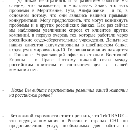
-
Да никак не отразился. И за развитием событий мы
следим, что называется, в «полглаза». Знаю, что есть
проблемы в Меритбанке, Гута, Альфа-банке – и то, в
основном потому, что они являлись нашими прямыми
конкурентами. Могу предположить, что могут возникнуть
проблемы и в других российских банках. Как раз сейчас
мы наблюдаем увеличение спроса от клиентов других
компаний, в первую очередь тех, которые работали через
российские ссудо-сберегательные учреждения. Деньги же
наших клиентов аккумулированы в швейцарском банке,
входящем в мировую
top
-10. Головная компания находится
в Гонконге. Управляющий офис по странам Восточной
Европы – в Праге. Поэтому никакой связи между
российским кризисом и состоянием дел в
нашей
компании нет.
-
Какие Вы видите перспективы развития вашей компании
на российском рынке?
-
Без ложной скромности стоит признать, что
TeleTRADE
–
это ведущая компания в России и странах СНГ по
предоставлению услуг, необходимых для работы на