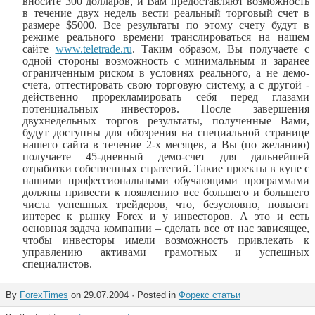
вносите 300 долларов, и Вам предоставляют возможность
в течение двух недель вести реальный торговый счет в
размере $5000. Все результаты по этому счету будут в
режиме реального времени транслироваться на нашем
сайте
www.teletrade.ru
. Таким образом, Вы получаете с
одной стороны возможность с минимальным и заранее
ограниченным риском в условиях реального, а не демо-
счета, оттестировать свою торговую систему, а с другой -
действенно прорекламировать себя перед глазами
потенциальных инвесторов. После завершения
двухнедельных торгов результаты, полученные Вами,
будут доступны для обозрения на специальной странице
нашего сайта в течение 2-х месяцев, а Вы (по желанию)
получаете 45-дневный демо-счет для дальнейшей
отработки собственных стратегий. Такие проекты в купе с
нашими профессиональными обучающими программами
должны привести к появлению все большего и большего
числа успешных трейдеров, что, безусловно, повысит
интерес к рынку
Forex
и у инвесторов. А это и есть
основная задача компании – сделать все от нас зависящее,
чтобы инвесторы имели возможность привлекать к
управлению активами грамотных и успешных
специалистов.
By
ForexTimes
on 29.07.2004 · Posted in
Форекс статьи