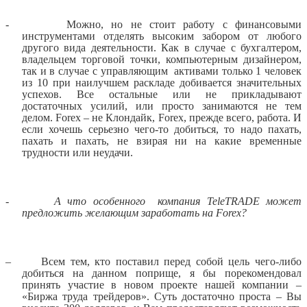
-
Можно, но не стоит работу с финансовыми
инструментами отделять высоким забором от любого
другого вида деятельности. Как в случае с бухгалтером,
владельцем торговой точки, компьютерным дизайнером,
так и в случае с управляющим
активами только 1 человек
из 10 при наилучшем раскладе добивается значительных
успехов. Все остальные или не прикладывают
достаточных усилий, или просто занимаются не тем
делом.
Forex
– не Клондайк,
Forex
, прежде всего, работа. И
если хочешь серьезно чего-то добиться, то надо пахать,
пахать и пахать, не взирая ни на какие временные
трудности или неудачи.
-
А что особенного
компания
TeleTRADE
может
предложить желающим заработать на
Forex
?
–
Всем тем, кто поставил перед собой цель чего-либо
добиться на данном поприще, я бы порекомендовал
принять участие в новом проекте нашей компании –
«Биржа труда трейдеров». Суть достаточно проста – Вы