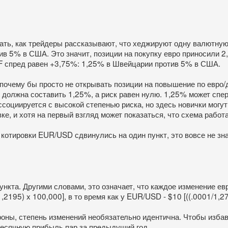
ть, как трейдеры рассказывают, что хеджируют одну валютную 
в 5% в США. Это значит, позиции на покупку евро приносили 2,
F спред равен +3,75%: 1,25% в Швейцарии против 5% в США.
 почему бы просто не открывать позиции на повышение по евро/
 должна составить 1,25%, а риск равен нулю. 1,25% может спер
социируется с высокой степенью риска, но здесь новички могут 
 и хотя на первый взгляд может показаться, что схема работае
ли котировки EUR/USD сдвинулись на один пункт, это вовсе не з
та. Другими словами, это означает, что каждое изменение евр
2195) x 100,000], в то время как у EUR/USD - $10 [((.0001/1,27
ороны, степень изменений необязательно идентична. Чтобы изб
месячную прибыль пар за предыдущий год.