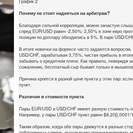
График 2
Почему не стоит надеяться на арбитраж?
Благодаря сильной корреляции, можно зачастую слыша
спред EUR/USD равен -2,50%: 2,50% в зоне евро проти
позиции по доллару обходились в 5%. В паре USD/CH
В итоге новички на форексе часто задаются вопросом,
USD/CHF, зарабатывая 3,75%, чистая прибыль в итоге
забывать о кредитном плече. Как правило, леверидж ас
сожалению, бесплатный сыр бывает только в мышеловке,
Причина кроется в разной цене пункта у этих пар: ес
пункт.
Различия в стоимости пункта
Пары EUR/USD и USD/CHF имеют разную стоимость пунк
Например, у пары USD/CHF пункт равен $8,20[(.0001/1,
Таким образом, когда обе пары движутся в разные ст
арбитражных сделок, лучше всего проанализировать 