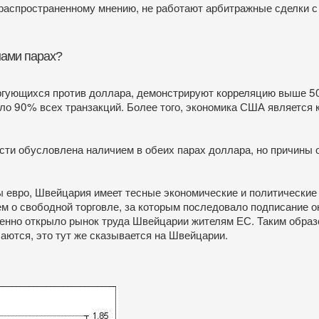
 распространенному мнению, не работают арбитражные сделки с
нами парах?
оргующихся против доллара, демонстрируют корреляцию выше 50
оло 90% всех транзакций. Более того, экономика США является 
и обусловлена наличием в обеих парах доллара, но причины 
ны евро, Швейцария имеет тесные экономические и политические
ем о свободной торговле, за которым последовало подписание о
енно открыло рынок труда Швейцарии жителям ЕС. Таким образ
аются, это тут же сказывается на Швейцарии.