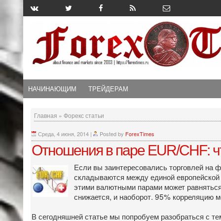
НАЧИНАЮЩИМ
ТРЕЙДЕРАМ
Главная
»
Форекс статьи
Среда, 4 июня, 2014
|
Posted by
ForexTimes
Отношения в паре EUR/CHF: ч
Если вы заинтересовались торговлей на фо
складываются между единой европейской 
этими валютными парами может равняться
снижается, и наоборот. 95% корреляцию м
В сегодняшней статье мы попробуем разобраться с тем