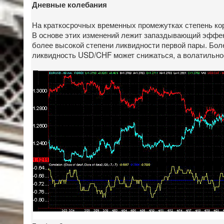
Дневные колебания
На краткосрочных временных промежутках степень кор
В основе этих изменений лежит запаздывающий эффек
более высокой степени ликвидности первой пары. Боле
ликвидность USD/CHF может снижаться, а волатильнос