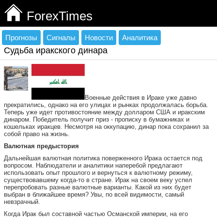
ForexTimes
Прогнозы
Сигналы
Новости
Аналитика
Судьба иракского динара
Военные действия в Ираке уже давно
прекратились, однако на его улицах и рынках продолжалась борьба.
Теперь уже идет противостояние между долларом США и иракским
динаром. Победитель получит приз - прописку в бумажниках и
кошельках иракцев. Несмотря на оккупацию, динар пока сохранил за
собой право на жизнь.
Валютная предыстория
Дальнейшая валютная политика поверженного Ирака остается под
вопросом. Наблюдатели и аналитики наперебой предлагают
использовать опыт прошлого и вернуться к валютному режиму,
существовавшему когда-то в стране. Ирак на своем веку успел
перепробовать разные валютные варианты. Какой из них будет
выбран в ближайшее время? Увы, по всей видимости, самый
невзрачный.
Когда Ирак был составной частью Османской империи, на его