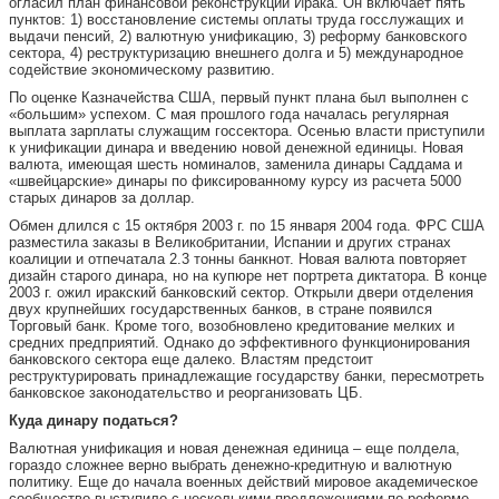
огласил план финансовой реконструкции Ирака. Он включает пять
пунктов: 1) восстановление системы оплаты труда госслужащих и
выдачи пенсий, 2) валютную унификацию, 3) реформу банковского
сектора, 4) реструктуризацию внешнего долга и 5) международное
содействие экономическому развитию.
По оценке Казначейства США, первый пункт плана был выполнен с
«большим» успехом. С мая прошлого года началась регулярная
выплата зарплаты служащим госсектора. Осенью власти приступили
к унификации динара и введению новой денежной единицы. Новая
валюта, имеющая шесть номиналов, заменила динары Саддама и
«швейцарские» динары по фиксированному курсу из расчета 5000
старых динаров за доллар.
Обмен длился с 15 октября 2003 г. по 15 января 2004 года. ФРС США
разместила заказы в Великобритании, Испании и других странах
коалиции и отпечатала 2.3 тонны банкнот. Новая валюта повторяет
дизайн старого динара, но на купюре нет портрета диктатора. В конце
2003 г. ожил иракский банковский сектор. Открыли двери отделения
двух крупнейших государственных банков, в стране появился
Торговый банк. Кроме того, возобновлено кредитование мелких и
средних предприятий. Однако до эффективного функционирования
банковского сектора еще далеко. Властям предстоит
реструктурировать принадлежащие государству банки, пересмотреть
банковское законодательство и реорганизовать ЦБ.
Куда динару податься?
Валютная унификация и новая денежная единица – еще полдела,
гораздо сложнее верно выбрать денежно-кредитную и валютную
политику. Еще до начала военных действий мировое академическое
сообщество выступило с несколькими предложениями по реформе