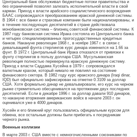
Центральный банк обслуживал бюджетные потоки правительства и
без ограничений позволял залезать исполнительной власти в свой
карман. Приход к власти арабского социалистического возрождения
БААС сопровождался преобразованием иракской денежной системы.
В 1964 г. все банки и страховые компании были национализированы, и
в течение последующих десятилетий в стране действовала
монобанковская система – близнец советской финансовой системы. К
1987 году банковская система Ирака состояла из Центрального банка
и четырех специализированных прогосударственных кредитных
банков. Накануне революции 1968 г., в ноябре 1967 г. в связи с
девальвацией фунта стерлингов курс динара изменился на 1.66 за
фунт. В 1972 г. Центральный банк Ирака отказался от привязки к
фунту стерлингов в пользу доллара США. Мусульманская
революция полностью перевернула иракскую денежную систему.
Приход к власти Саддама Хусейна в 1979 г. сопровождался
валютным крахом, который нимало не повлиял на состояние
финансового сектора. В 1982 году курс иракского динара (Iraqi dinar,
IQD) был официально зафиксирован на отметке 0.3109 за доллар
США. Хотя формально динар не девальвировали, его курс на черном
рынке стремительно обесценивался на протяжении двух последних
десятилетий. Если в декабре 1996 г. за доллар давали 910 динаров,
то накануне вторжения американских войск в начале 2003 г. он
оценивался уже в 4000 динаров.
Хусейн и его ближний круг пользовались официальным курсом для
обмена, все остальные должны были прибегать к посредникам
черного рынка.
Военные коллизии
В марте 2003 г. США вместе с немногочисленными союзниками по