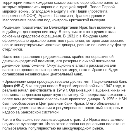
территории имели хождение самые разные европейские валюты,
которые обращались наравне с турецкой лирой. После Первой
мировой войны, благодаря мандату Лиги Наций (прототипа
современной ООН), Аравия, Палестина, Трансиордания и
Месопотамия перешли под контроль британской империи.
Решением правительства Великобритании Ирак был включен в
индийскую денежную систему. В результате этого рупия стала
основным средством обращения. В 1931 г. в Лондоне было
сформировано иракское валютное правление, которое эмитировало
новые конвертируемые иракские динары, равные по номиналу фунту
стерлингов.
Валютное правление придерживалось крайне консервативной
денежно-кредитной политики, его резервы с лихвой покрывали
денежное предложение. Оккупационные власти рассматривали
валютное правление как временную меру, пока в Ираке не будет
организован независимый центральный банк.
«Временная» мера просуществовала десять лет, Национальный банк
Ирака (НБИ) был создан после Второй мировой войны в 1947 году, а
реально начал действовать в 1949 г. Организация Нацбанка никак не
повлияла на денежно-кредитную политику. Он продолжал сохранять
более чем достаточное обеспечение иракского динара. В 1956 г. НБИ
был преобразован в Центральный банк Ирака. В его обязанности
входили денежная эмиссия и регулирование, валютный контроль и
надзор за банковской системой.
Как и в большинстве развивающихся стран, ЦБ Ирака возглавляло
неумелое руководство. Из-за этого слабая национальная валюта не
пользовалась популярностью на международном рынке.