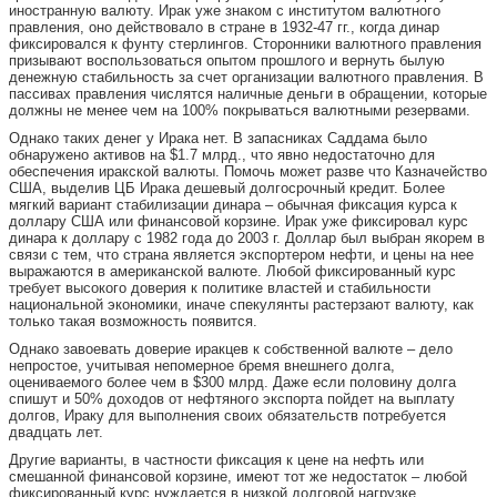
иностранную валюту. Ирак уже знаком с институтом валютного
правления, оно действовало в стране в 1932-47 гг., когда динар
фиксировался к фунту стерлингов. Сторонники валютного правления
призывают воспользоваться опытом прошлого и вернуть былую
денежную стабильность за счет организации валютного правления. В
пассивах правления числятся наличные деньги в обращении, которые
должны не менее чем на 100% покрываться валютными резервами.
Однако таких денег у Ирака нет. В запасниках Саддама было
обнаружено активов на $1.7 млрд., что явно недостаточно для
обеспечения иракской валюты. Помочь может разве что Казначейство
США, выделив ЦБ Ирака дешевый долгосрочный кредит. Более
мягкий вариант стабилизации динара – обычная фиксация курса к
доллару США или финансовой корзине. Ирак уже фиксировал курс
динара к доллару с 1982 года до 2003 г. Доллар был выбран якорем в
связи с тем, что страна является экспортером нефти, и цены на нее
выражаются в американской валюте. Любой фиксированный курс
требует высокого доверия к политике властей и стабильности
национальной экономики, иначе спекулянты растерзают валюту, как
только такая возможность появится.
Однако завоевать доверие иракцев к собственной валюте – дело
непростое, учитывая непомерное бремя внешнего долга,
оцениваемого более чем в $300 млрд. Даже если половину долга
спишут и 50% доходов от нефтяного экспорта пойдет на выплату
долгов, Ираку для выполнения своих обязательств потребуется
двадцать лет.
Другие варианты, в частности фиксация к цене на нефть или
смешанной финансовой корзине, имеют тот же недостаток – любой
фиксированный курс нуждается в низкой долговой нагрузке.