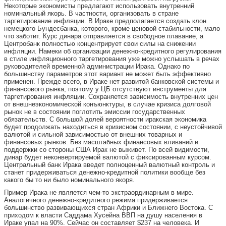
Некоторые экономисты предлагают использовать внутренний
номинальный якорь. В частности, организовать в стране
таргетирование инфляции. В Ираке предполагается создать клон
немецкого Бундесбанка, которого, кроме ценовой стабильности, мало
что заботит. Курс динара отправляется в свободное плавание, а
Центробанк полностью концентрирует свои силы на снижении
инфляции. Намеки об организации денежно-кредитного регулирования
в стиле инфляционного таргетирования уже можно услышать в речах
руководителей временной администрации Ирака. Однако по
большинству параметров этот вариант не может быть эффективно
применен. Прежде всего, в Ираке нет развитой банковской системы и
финансового рынка, поэтому у ЦБ отсутствуют инструменты для
таргетирования инфляции. Сохраняется зависимость внутренних цен
от внешнеэкономической конъюнктуры, в случае кризиса долговой
рынок не в состоянии поглотить эмиссии государственных
обязательств. С большой долей вероятности иракская экономика
будет продолжать находиться в кризисном состоянии, с неустойчивой
валютой и сильной зависимостью от внешних товарных и
финансовых рынков. Без масштабных финансовых вливаний и
поддержки со стороны США Ирак не выживет. По всей видимости,
динар будет неконвертируемой валютой с фиксированным курсом.
Центральный банк Ирака введет полноценный валютный контроль и
станет придерживаться денежно-кредитной политики вообще без
какого бы то ни было номинального якоря.
Пример Ирака не является чем-то экстраординарным в мире.
Аналогичного денежно-кредитного режима придерживается
большинство развивающихся стран Африки и Ближнего Востока. С
приходом к власти Саддама Хусейна ВВП на душу населения в
Ираке упал на 90%. Сейчас он составляет $237 на человека. И