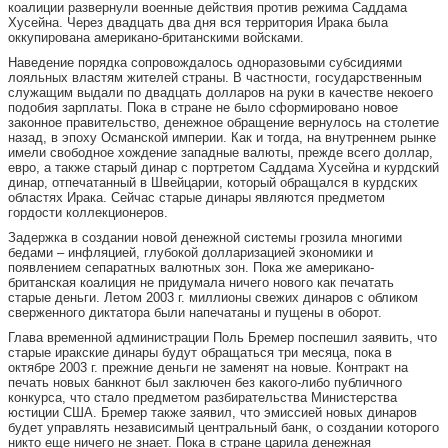
коалиции развернули военные действия против режима Саддама
Хусейна. Через двадцать два дня вся территория Ирака была
оккупирована американо-британскими войсками.
Наведение порядка сопровождалось одноразовыми субсидиями
лояльных властям жителей страны. В частности, государственным
служащим выдали по двадцать долларов на руки в качестве некоего
подобия зарплаты. Пока в стране не было сформировано новое
законное правительство, денежное обращение вернулось на столетие
назад, в эпоху Османской империи. Как и тогда, на внутреннем рынке
имели свободное хождение западные валюты, прежде всего доллар,
евро, а также старый динар с портретом Саддама Хусейна и курдский
динар, отпечатанный в Швейцарии, который обращался в курдских
областях Ирака. Сейчас старые динары являются предметом
гордости коллекционеров.
Задержка в создании новой денежной системы грозила многими
бедами – инфляцией, глубокой долларизацией экономики и
появлением сепаратных валютных зон. Пока же американо-
британская коалиция не придумала ничего нового как печатать
старые деньги. Летом 2003 г. миллионы свежих динаров с обликом
сверженного диктатора были напечатаны и пущены в оборот.
Глава временной администрации Поль Бремер поспешил заявить, что
старые иракские динары будут обращаться три месяца, пока в
октябре 2003 г. прежние деньги не заменят на новые. Контракт на
печать новых банкнот был заключен без какого-либо публичного
конкурса, что стало предметом разбирательства Министерства
юстиции США. Бремер также заявил, что эмиссией новых динаров
будет управлять независимый центральный банк, о создании которого
никто еще ничего не знает. Пока в стране царила денежная