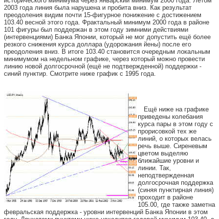
исторического минимума через январский минимум 2000 года. Летом
2003 года линия была нарушена и пробита вниз. Как результат
преодоления видим почти 15-фигурное понижение с достижением
103.40 весной этого года. Фрактальный минимум 2000 года в районе
101 фигуры был поддержан в этом году зимними действиями
(интервенциями) Банка Японии, который не мог допустить ещё более
резкого снижения курса доллара (удорожания йены) после его
преодоления вниз. В итоге 103.40 становится очередным локальным
минимумом на недельном графике, через который можно провести
линию новой долгосрочной (ещё не подтвержденной) поддержки -
синий пунктир. Смотрите ниже график с 1995 года.
Ещё ниже на графике
приведены колебания
курса пары в этом году с
прорисовкой тех же
линий, о которых велась
речь выше. Сиреневым
цветом выделяю
ближайшие уровни и
линии. Так,
неподтвержденная
долгосрочная поддержка
(синяя пунктирная линия)
проходит в районе
105.00, где также заметна
февральская поддержка - уровни интервенций Банка Японии в этом