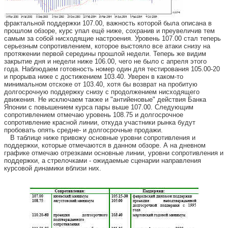
фрактальной поддержки 107.00, важность которой была описана в
прошлом обзоре, курс упал ещё ниже, сохранив и преувеличив тем
самым за собой нисходящие настроения. Уровень 107.00 стал теперь
серьезным сопротивлением, которое выстояло все атаки снизу на
протяжении первой середины прошлой недели. Теперь же видим
закрытие дня и недели ниже 106.00, чего не было с апреля этого
года. Наблюдаем готовность номер один для тестирования 105.00-20
и прорыва ниже с достижением 103.40. Уверен в каком-то
минимальном отскоке от 103.40, хотя бы возврат на пробитую
долгосрочную поддержку снизу с продолжением нисходящего
движения. Не исключаем также и "антийеновые" действия Банка
Японии с повышением курса пары выше 107.00. Следующим
сопротивлением отмечаю уровень 108.75 и долгосрочное
сопротивление красной линии, откуда участники рынка будут
пробовать опять средне- и долгосрочные продажи.
В таблице ниже привожу основные уровни сопротивления и
поддержки, которые отмечаются в данном обзоре. А на дневном
графике отмечаю отрезками основные линии, уровни сопротивления и
поддержки, а стрелочками - ожидаемые сценарии направления
курсовой динамики вблизи них.