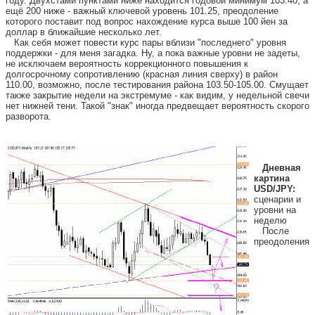
году. Двухстами пунктами ниже находится годовой минимум 103.40, а
ещё 200 ниже - важный ключевой уровень 101.25, преодоление
которого поставит под вопрос нахождение курса выше 100 йен за
доллар в ближайшие несколько лет.
Как себя может повести курс пары вблизи "последнего" уровня
поддержки - для меня загадка. Ну, а пока важные уровни не задеты,
не исключаем вероятность коррекционного повышения к
долгосрочному сопротивлению (красная линия сверху) в район
110.00, возможно, после тестирования района 103.50-105.00. Смущает
также закрытие недели на экстремуме - как видим, у недельной свечи
нет нижней тени. Такой "знак" иногда предвещает вероятность скорого
разворота.
Дневная
картина
USD/JPY:
сценарии и
уровни на
неделю
После
преодоления