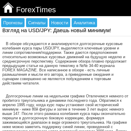
ForexTimes
Прогнозы
Сигналы
Новости
Аналитика
Взгляд на USD/JPY: Даешь новый минимум!
В обзоре обсуждаются и анализируются долгосрочные курсовые
колебания курса пары USD/JPY, выделяются ключевые уровни и
линии сопротивления/поддержки. Также даются предположения
относительно возможных курсовых движений на будущую неделю и
среднесрочную перспективу. Содержание обзора плавно продолжает
предыдущие статьи на данную тематику в №№ 34-40 журнала
FOREX MAGAZINE. Все написанное в обзоре - есть личные
размышления и мысли его автора, а приведенные ожидания и
сценарии совершенно не являются побуждением к торговым
действиям читателя.
Долгосрочные линии на недельном графике Отвлечемся немного от
пробитого треугольника и динамики последнего года. Обратимся к
апрелю 1995 году, когда курс пары установил свой исторический
минимум - ниже 80й фигуры и затем в течение 3 лет вырос немного
выше 147. После этого размаха колебания курса пары окончательно
перешли в долгосрочную боковую коррекцию, формируя
зажимающийся диапазон в виде огромного треугольника. На графике
ниже можно заметить поддержку синей линии, проведенной с