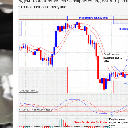
Ждем, когда голубая свеча закроется над SMA(10) по
это показано на рисунке.