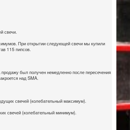
й свечи.
ксимумов. При открытии следующей свечи мы купили
тав 115 пипсов.
на продажу был получен немедленно после пересечения
закроется над SMA.
ыдущих свечей (колебательный максимум).
ких свечей (колебательный минимум).