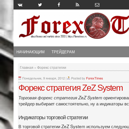
НАЧИНАЮЩИМ
ТРЕЙДЕРАМ
Главная
»
Форекс стратегии
Понедельник, 9 января, 2012
|
Posted by
ForexTimes
Форекс стратегия ZeZ System
ориентирова
Торговая форекс стратегия ZeZ System
трейдер выбирает самостоятельно, ну а индикаторы вс
Индикаторы торговой стратегии
В торговой стратегии ZeZ System используем следующ