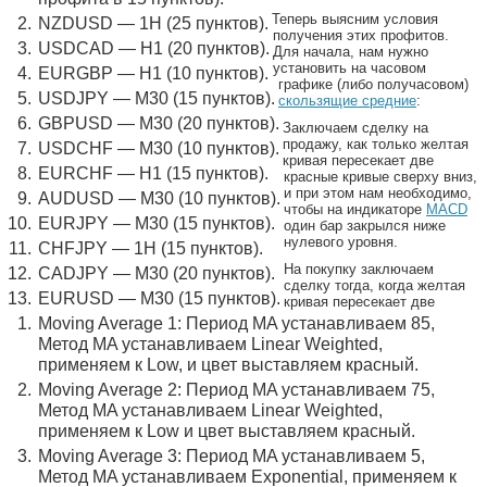
Теперь выясним условия
NZDUSD — 1H (25 пунктов).
получения этих профитов.
USDCAD — H1 (20 пунктов).
Для начала, нам нужно
установить на часовом
EURGBP — H1 (10 пунктов).
графике (либо получасовом)
USDJPY — M30 (15 пунктов).
скользящие средние
:
GBPUSD — М30 (20 пунктов).
Заключаем сделку на
продажу, как только желтая
USDCHF — M30 (10 пунктов).
кривая пересекает две
EURCHF — H1 (15 пунктов).
красные кривые сверху вниз,
и при этом нам необходимо,
AUDUSD — M30 (10 пунктов).
чтобы на индикаторе
MACD
EURJPY — M30 (15 пунктов).
один бар закрылся ниже
нулевого уровня.
CHFJPY — 1H (15 пунктов).
На покупку заключаем
CADJPY — M30 (20 пунктов).
сделку тогда, когда желтая
EURUSD — M30 (15 пунктов).
кривая пересекает две
Moving Average 1: Период MA устанавливаем 85,
Метод MA устанавливаем Linear Weighted,
применяем к Low, и цвет выставляем красный.
Moving Average 2: Период MA устанавливаем 75,
Метод MA устанавливаем Linear Weighted,
применяем к Low и цвет выставляем красный.
Moving Average 3: Период MA устанавливаем 5,
Метод MA устанавливаем Exponential, применяем к