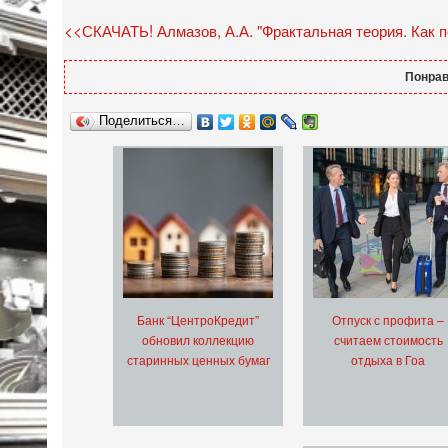
<<СКАЧАТЬ! Алмазов, А.А. "Фрактальная теория. Как п
Понрав
Поделиться…
Банк “ЦентроКредит”
Отпуск с профита –
обновил коллекцию
считаем стоимость
старинных ценных бумаг
отдыха в Гоа