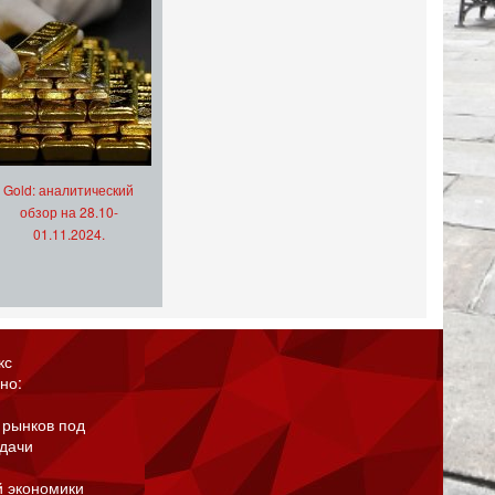
Gold: аналитический
обзор на 28.10-
01.11.2024.
кс
но:
 рынков под
адачи
й экономики