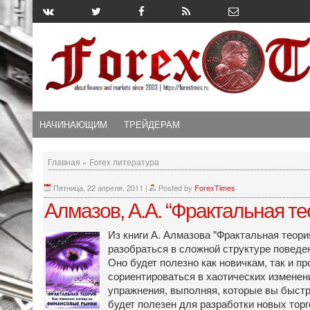
НАЧИНАЮЩИМ
ТРЕЙДЕРАМ
Главная
»
Forex литература
Пятница, 22 апреля, 2011
|
Posted by
ForexTimes
Алмазов, А.А. “Фрактальная те
Из книги А. Алмазова "Фрактальная теори
разобраться в сложной структуре поведе
Оно будет полезно как новичкам, так и 
сориентироваться в хаотических изменени
упражнения, выполняя, которые вы быстро
будет полезен для разработки новых тор