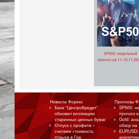
SP500: недельный
прогноз на 11-15.11.20
Новости Форекс
Прогнозы Ф
Банк “ЦентроКредит”
SP500: н
обновил коллекцию
прогноз н
старинных ценных бумаг
Gold: ан
Отпуск с профита –
обзор на 
считаем стоимость
EURUSD:
отдыха в Гоа
аналитик