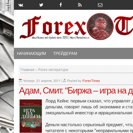
НАЧИНАЮЩИМ
ТРЕЙДЕРАМ
Главная
»
Forex литература
Четверг, 21 апреля, 2011
|
Posted by
ForexTimes
Адам, Смит. “Биржа – игра на д
Лорд Кейнс первым сказал, что управлят 
деньгам, говорят лишь об экономике и ста
эмоциальный инвестор и иррациональная то
Деньги настолько серьезный предмет, что
читателя с некоторыми "неправильными пр