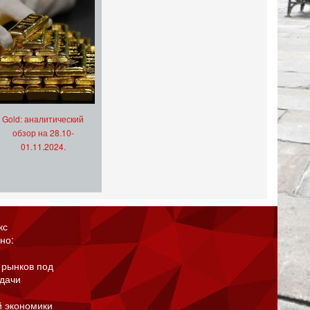
Gold: аналитический
обзор на 28.10-
01.11.2024.
кс
но:
 рынков под
адачи
й экономики