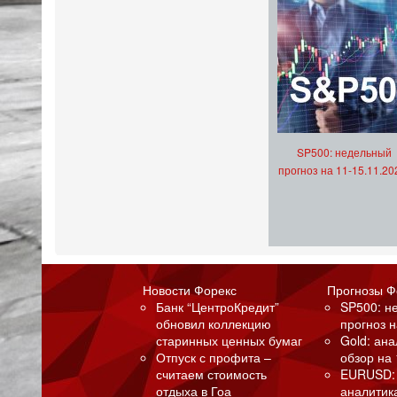
SP500: недельный
прогноз на 11-15.11.20
Новости Форекс
Прогнозы Ф
Банк “ЦентроКредит”
SP500: н
обновил коллекцию
прогноз н
старинных ценных бумаг
Gold: ан
Отпуск с профита –
обзор на 
считаем стоимость
EURUSD:
отдыха в Гоа
аналитик