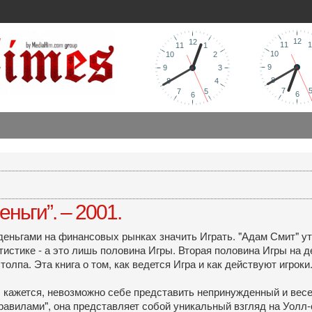
еньги”. – 2001.
деньгами на финансовых рынках значить Играть. "Адам Смит" у
тистике - а это лишь половина Игры. Вторая половина Игры на де
лпа. Эта книга о том, как ведется Игра и как действуют игроки
, кажется, невозможно себе представить непринужденный и весел
авилами", она представляет собой уникальный взгляд на Уолл-ст