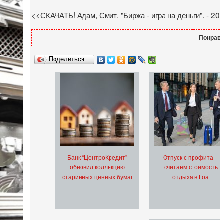
<<СКАЧАТЬ! Адам, Смит. "Биржа - игра на деньги". - 2
Понрав
Поделиться…
Банк “ЦентроКредит”
Отпуск с профита –
обновил коллекцию
считаем стоимость
старинных ценных бумаг
отдыха в Гоа