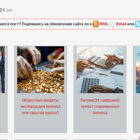
001.>>
ился пост? Подпишись на обновления сайта по s
RSS
,
Email
или
Оборотные кредиты:
Битрикс24: цифровой
кислород для бизнеса
хребет современного
или скрытая угроза?
бизнеса